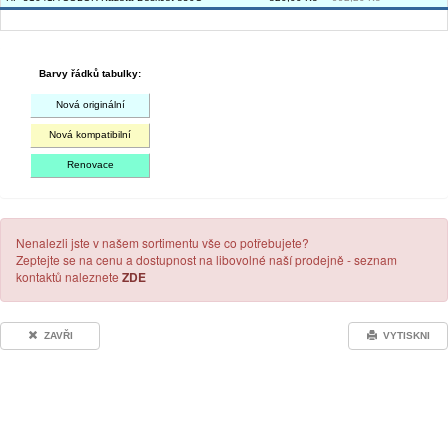
Barvy řádků tabulky:
Nová originální
Nová kompatibilní
Renovace
Nenalezli jste v našem sortimentu vše co potřebujete?
Zeptejte se na cenu a dostupnost na libovolné naší prodejně - seznam
kontaktů naleznete
ZDE
ZAVŘI
VYTISKNI