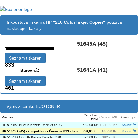
Inkoustová tiskárna HP
"210 Color Inkjet Copier"
používá
následující kazety:
51645A (45)
Černá:
Seznam tiskáren
833
51641A (41)
Barevná:
Seznam tiskáren
461
Výpis z ceníku ECOTONER:
Cena bez
Položka
Cena s DPH
Do e-shopu
DPH
HP 51645A BLACK Kazeta DeskJet 850C
1 580,00 Kč
1 911,80 Kč
Koupit
HP 51645A (45) - kompatibilní - Černá na 833 stran
550,00 Kč
665,50 Kč
Koupit
HP 51641A COLOR Kazeta DeskJet 850C
820,00 Kč
992,20 Kč