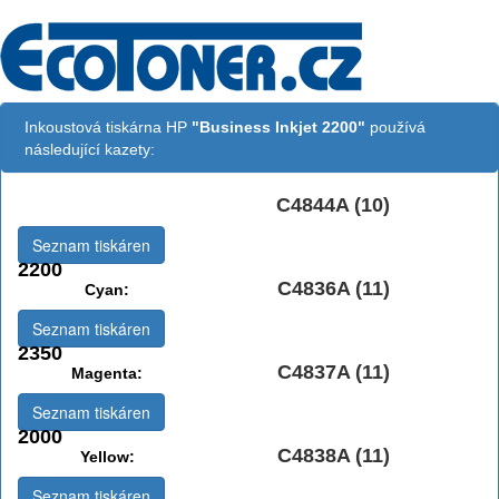
Inkoustová tiskárna HP
"Business Inkjet 2200"
používá
následující kazety:
C4844A (10)
Černá:
Seznam tiskáren
2200
C4836A (11)
Cyan:
Seznam tiskáren
2350
C4837A (11)
Magenta:
Seznam tiskáren
2000
C4838A (11)
Yellow:
Seznam tiskáren