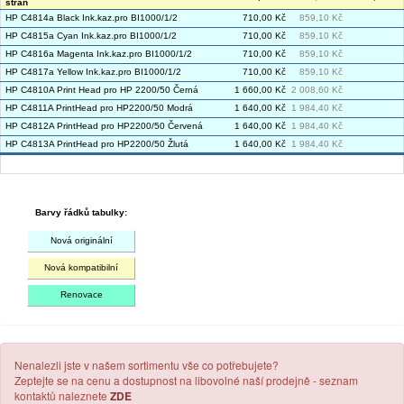
stran
HP C4814a Black Ink.kaz.pro BI1000/1/2
710,00 Kč
859,10 Kč
HP C4815a Cyan Ink.kaz.pro BI1000/1/2
710,00 Kč
859,10 Kč
HP C4816a Magenta Ink.kaz.pro BI1000/1/2
710,00 Kč
859,10 Kč
HP C4817a Yellow Ink.kaz.pro BI1000/1/2
710,00 Kč
859,10 Kč
HP C4810A Print Head pro HP 2200/50 Černá
1 660,00 Kč
2 008,60 Kč
HP C4811A PrintHead pro HP2200/50 Modrá
1 640,00 Kč
1 984,40 Kč
HP C4812A PrintHead pro HP2200/50 Červená
1 640,00 Kč
1 984,40 Kč
HP C4813A PrintHead pro HP2200/50 Žlutá
1 640,00 Kč
1 984,40 Kč
Barvy řádků tabulky:
Nová originální
Nová kompatibilní
Renovace
Nenalezli jste v našem sortimentu vše co potřebujete?
Zeptejte se na cenu a dostupnost na libovolné naší prodejně - seznam
kontaktů naleznete
ZDE