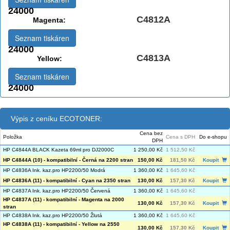
24000
C4812A
Magenta:
Seznam tiskáren
24000
C4813A
Yellow:
Seznam tiskáren
24000
Výpis z ceníku ECOTONER:
Cena bez
Položka
Cena s DPH
Do e-shopu
DPH
HP C4844A BLACK Kazeta 69ml pro DJ2000C
1 250,00 Kč
1 512,50 Kč
HP C4844A (10) - kompatibilní - Černá na 2200 stran
150,00 Kč
181,50 Kč
Koupit
HP C4836A Ink. kaz.pro HP2200/50 Modrá
1 360,00 Kč
1 645,60 Kč
HP C4836A (11) - kompatibilní - Cyan na 2350 stran
130,00 Kč
157,30 Kč
Koupit
HP C4837A Ink. kaz.pro HP2200/50 Červená
1 360,00 Kč
1 645,60 Kč
HP C4837A (11) - kompatibilní - Magenta na 2000
130,00 Kč
157,30 Kč
Koupit
stran
HP C4838A Ink. kaz.pro HP2200/50 Žlutá
1 360,00 Kč
1 645,60 Kč
HP C4838A (11) - kompatibilní - Yellow na 2550
130,00 Kč
157,30 Kč
Koupit