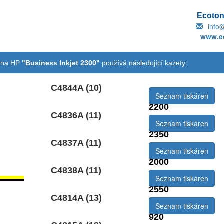
Ecotone
info
www.ec
árna HP
"Business Inkjet 2300"
používá následující kazety:
C4844A (10)
Seznam tiskáren
2200
C4836A (11)
Seznam tiskáren
2350
C4837A (11)
Seznam tiskáren
2000
C4838A (11)
Seznam tiskáren
2550
C4814A (13)
Seznam tiskáren
920