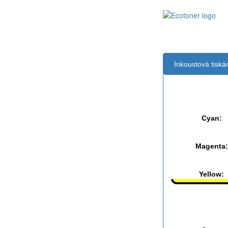
Inkoustová tisk
Černá:
Cyan:
Magenta:
Yellow:
Černá: