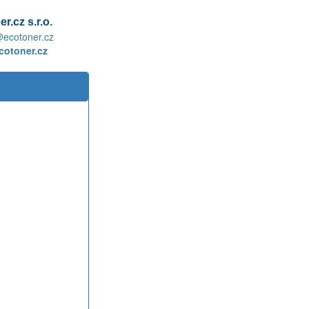
r.cz s.r.o.
@ecotoner.cz
otoner.cz