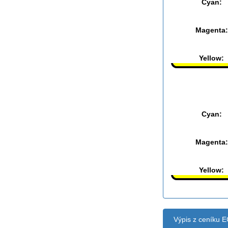
Cyan:
Magenta:
Yellow:
Černá:
Cyan:
Magenta:
Yellow:
Výpis z ceníku