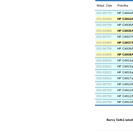
Sklad. číslo
Položka
031-00775
HP C4844A
031-02460
HP C4844A 
031-00756
HP C4836A 
031-02464
HP C4836A 
031-00757
HP C4837A 
031-02465
HP C4837A 
031-00758
HP C4838A 
031-02466
HP C4838A 
031-02620
HP C4814a 
031-02621
HP C4815a 
031-02622
HP C4816a 
031-02623
HP C4817a 
031-00752
HP C4810A 
031-00753
HP C4811A 
031-00754
HP C4812A 
031-00755
HP C4813A 
Barvy řádků tabul