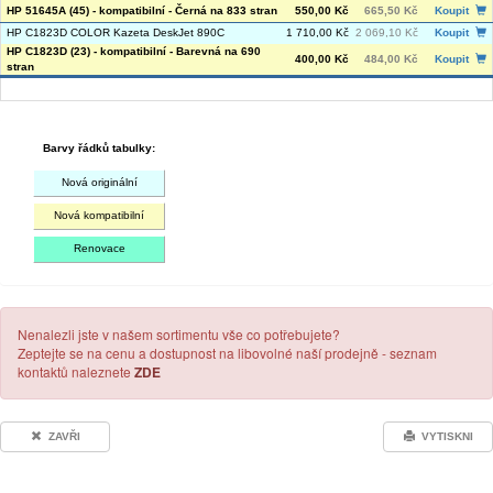
HP 51645A (45) - kompatibilní - Černá na 833 stran
550,00 Kč
665,50 Kč
Koupit
HP C1823D COLOR Kazeta DeskJet 890C
1 710,00 Kč
2 069,10 Kč
Koupit
HP C1823D (23) - kompatibilní - Barevná na 690
400,00 Kč
484,00 Kč
Koupit
stran
Barvy řádků tabulky:
Nová originální
Nová kompatibilní
Renovace
Nenalezli jste v našem sortimentu vše co potřebujete?
Zeptejte se na cenu a dostupnost na libovolné naší prodejně - seznam
kontaktů naleznete
ZDE
ZAVŘI
VYTISKNI