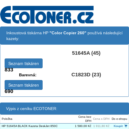
Inkoustová tiskárna HP
"Color Copier 260"
používá následující
kazety:
51645A (45)
Černá:
Seznam tiskáren
833
C1823D (23)
Barevná:
Seznam tiskáren
690
Výpis z ceníku ECOTONER:
Cena bez
Položka
Cena s DPH
Do e-shopu
DPH
HP 51645A BLACK Kazeta DeskJet 850C
1 580,00 Kč
1 911,80 Kč
Koupit