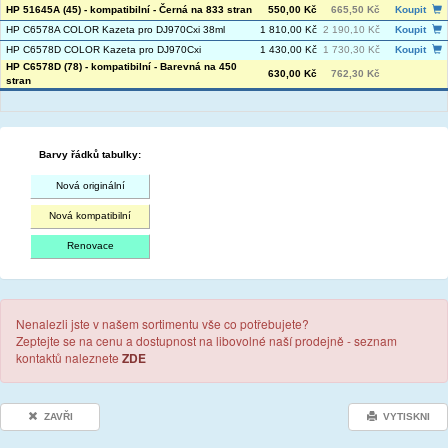
HP 51645A (45) - kompatibilní - Černá na 833 stran
550,00 Kč
665,50 Kč
Koupit
HP C6578A COLOR Kazeta pro DJ970Cxi 38ml
1 810,00 Kč
2 190,10 Kč
Koupit
HP C6578D COLOR Kazeta pro DJ970Cxi
1 430,00 Kč
1 730,30 Kč
Koupit
HP C6578D (78) - kompatibilní - Barevná na 450
630,00 Kč
762,30 Kč
stran
Barvy řádků tabulky:
Nová originální
Nová kompatibilní
Renovace
Nenalezli jste v našem sortimentu vše co potřebujete?
Zeptejte se na cenu a dostupnost na libovolné naší prodejně - seznam
kontaktů naleznete
ZDE
ZAVŘI
VYTISKNI