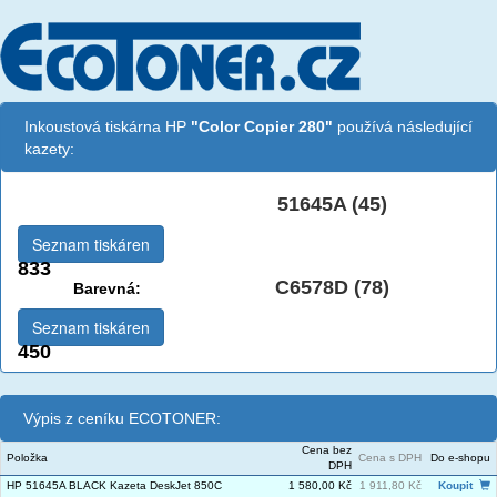
Inkoustová tiskárna HP
"Color Copier 280"
používá následující
kazety:
51645A (45)
Černá:
Seznam tiskáren
833
C6578D (78)
Barevná:
Seznam tiskáren
450
Výpis z ceníku ECOTONER:
Cena bez
Položka
Cena s DPH
Do e-shopu
DPH
HP 51645A BLACK Kazeta DeskJet 850C
1 580,00 Kč
1 911,80 Kč
Koupit