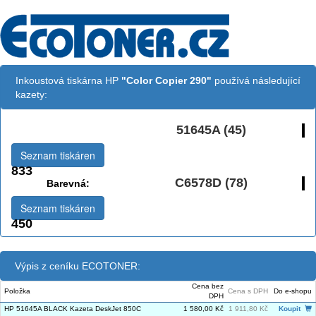
Inkoustová tiskárna HP
"Color Copier 290"
používá následující
kazety:
51645A (45)
Černá:
Seznam tiskáren
833
C6578D (78)
Barevná:
Seznam tiskáren
450
Výpis z ceníku ECOTONER:
Cena bez
Položka
Cena s DPH
Do e-shopu
DPH
HP 51645A BLACK Kazeta DeskJet 850C
1 580,00 Kč
1 911,80 Kč
Koupit