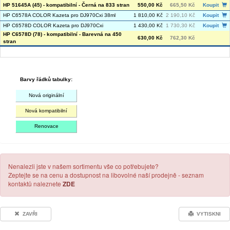
HP 51645A (45) - kompatibilní - Černá na 833 stran
550,00 Kč
665,50 Kč
Koupit
HP C6578A COLOR Kazeta pro DJ970Cxi 38ml
1 810,00 Kč
2 190,10 Kč
Koupit
HP C6578D COLOR Kazeta pro DJ970Cxi
1 430,00 Kč
1 730,30 Kč
Koupit
HP C6578D (78) - kompatibilní - Barevná na 450
630,00 Kč
762,30 Kč
stran
Barvy řádků tabulky:
Nová originální
Nová kompatibilní
Renovace
Nenalezli jste v našem sortimentu vše co potřebujete?
Zeptejte se na cenu a dostupnost na libovolné naší prodejně - seznam
kontaktů naleznete
ZDE
ZAVŘI
VYTISKNI