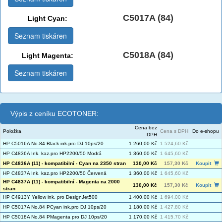
C5017A (84)
Light Cyan:
Seznam tiskáren
C5018A (84)
Light Magenta:
Seznam tiskáren
Výpis z ceníku ECOTONER:
Cena bez
Položka
Cena s DPH
Do e-shopu
DPH
HP C5016A No.84 Black ink.pro DJ 10ps/20
1 260,00 Kč
1 524,60 Kč
HP C4836A Ink. kaz.pro HP2200/50 Modrá
1 360,00 Kč
1 645,60 Kč
HP C4836A (11) - kompatibilní - Cyan na 2350 stran
130,00 Kč
157,30 Kč
Koupit
HP C4837A Ink. kaz.pro HP2200/50 Červená
1 360,00 Kč
1 645,60 Kč
HP C4837A (11) - kompatibilní - Magenta na 2000
130,00 Kč
157,30 Kč
Koupit
stran
HP C4913Y Yellow ink. pro DesignJet500
1 400,00 Kč
1 694,00 Kč
HP C5017A No.84 PCyan ink.pro DJ 10ps/20
1 180,00 Kč
1 427,80 Kč
HP C5018A No.84 PMagenta pro DJ 10ps/20
1 170,00 Kč
1 415,70 Kč