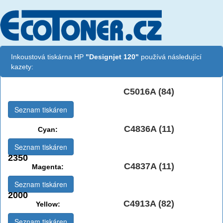
Inkoustová tiskárna HP
"Designjet 120"
používá následující
kazety:
C5016A (84)
Černá:
Seznam tiskáren
C4836A (11)
Cyan:
Seznam tiskáren
2350
C4837A (11)
Magenta:
Seznam tiskáren
2000
C4913A (82)
Yellow:
Seznam tiskáren