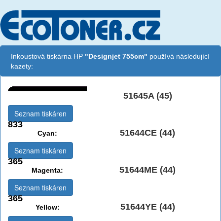
Inkoustová tiskárna HP
"Designjet 755cm"
používá následující
kazety:
51645A (45)
Černá:
Seznam tiskáren
833
51644CE (44)
Cyan:
Seznam tiskáren
365
51644ME (44)
Magenta:
Seznam tiskáren
365
51644YE (44)
Yellow: