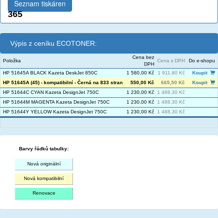
Seznam tiskáren
365
Výpis z ceníku ECOTONER:
Cena bez
Položka
Cena s DPH
Do e-shopu
DPH
HP 51645A BLACK Kazeta DeskJet 850C
1 580,00 Kč
1 911,80 Kč
Koupit
HP 51645A (45) - kompatibilní - Černá na 833 stran
550,00 Kč
665,50 Kč
Koupit
HP 51644C CYAN Kazeta DesignJet 750C
1 230,00 Kč
1 488,30 Kč
HP 51644M MAGENTA Kazeta DesignJet 750C
1 230,00 Kč
1 488,30 Kč
HP 51644Y YELLOW Kazeta DesignJet 750C
1 230,00 Kč
1 488,30 Kč
Barvy řádků tabulky:
Nová originální
Nová kompatibilní
Renovace