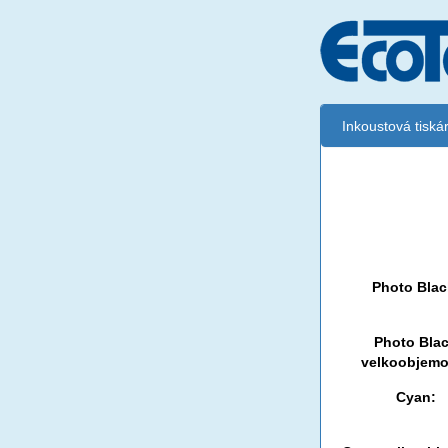
Inkoustová tisk
Matt Black
Matt Black
Photo Blac
Photo Bla
velkoobjemo
Cyan: