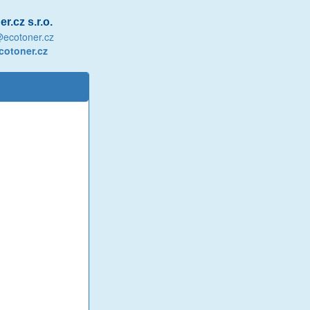
r.cz s.r.o.
@ecotoner.cz
otoner.cz