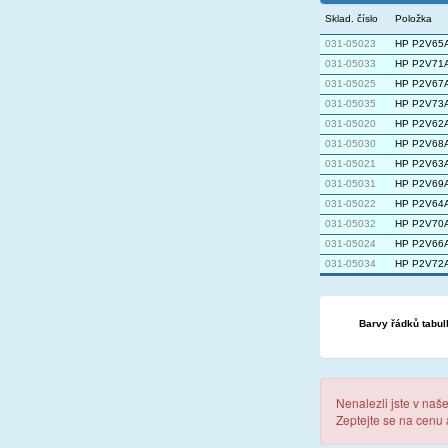
Sklad. číslo
Položka
031-05023
HP P2V65A 
031-05033
HP P2V71A 
031-05025
HP P2V67A 
031-05035
HP P2V73A 
031-05020
HP P2V62A 
031-05030
HP P2V68A 
031-05021
HP P2V63A 
031-05031
HP P2V69A 
031-05022
HP P2V64A 
031-05032
HP P2V70A 
031-05024
HP P2V66A 
031-05034
HP P2V72A 
Barvy řádků tabul
Nenalezli jste v naš
Zeptejte se na cenu