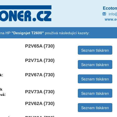
Ecotone
info
www.ec
árna HP
"Designjet T2600"
používá následující kazety:
P2V65A (730)
:
Seznam tiskáren
P2V71A (730)
:
Seznam tiskáren
P2V67A (730)
k:
Seznam tiskáren
ck
P2V73A (730)
Seznam tiskáren
vá:
P2V62A (730)
Seznam tiskáren