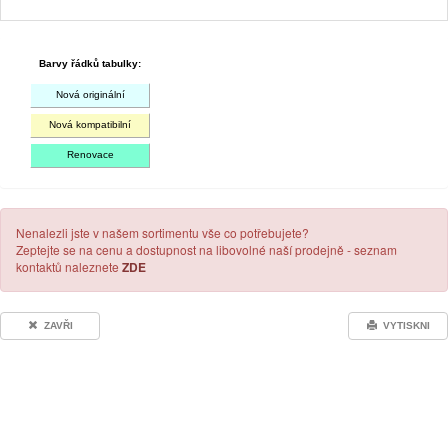
Barvy řádků tabulky:
Nová originální
Nová kompatibilní
Renovace
Nenalezli jste v našem sortimentu vše co potřebujete?
Zeptejte se na cenu a dostupnost na libovolné naší prodejně - seznam
kontaktů naleznete
ZDE
ZAVŘI
VYTISKNI