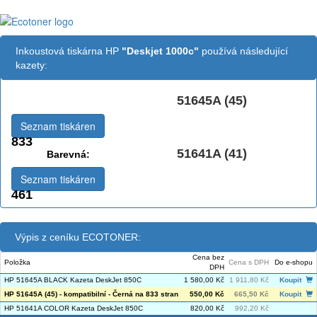
Inkoustová tiskárna HP
"Deskjet 1000c"
používá následující
kazety:
51645A (45)
Černá:
Seznam tiskáren
833
51641A (41)
Barevná:
Seznam tiskáren
461
Výpis z ceníku ECOTONER:
Cena bez
Položka
Cena s DPH
Do e-shopu
DPH
HP 51645A BLACK Kazeta DeskJet 850C
1 580,00 Kč
1 911,80 Kč
Koupit
HP 51645A (45) - kompatibilní - Černá na 833 stran
550,00 Kč
665,50 Kč
Koupit
HP 51641A COLOR Kazeta DeskJet 850C
820,00 Kč
992,20 Kč