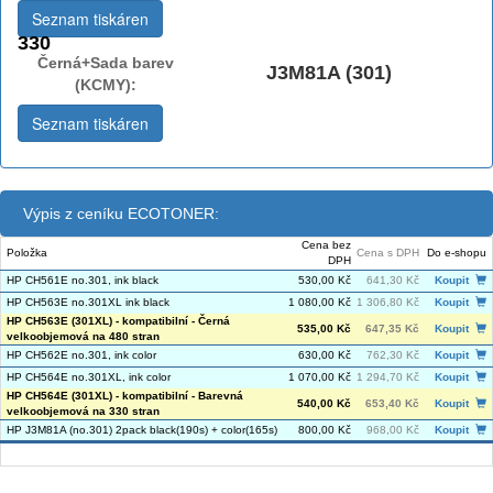
Seznam tiskáren
330
Černá+Sada barev
J3M81A (301)
(KCMY):
Seznam tiskáren
Výpis z ceníku ECOTONER:
Cena bez
Položka
Cena s DPH
Do e-shopu
DPH
HP CH561E no.301, ink black
530,00 Kč
641,30 Kč
Koupit
HP CH563E no.301XL ink black
1 080,00 Kč
1 306,80 Kč
Koupit
HP CH563E (301XL) - kompatibilní - Černá
535,00 Kč
647,35 Kč
Koupit
velkoobjemová na 480 stran
HP CH562E no.301, ink color
630,00 Kč
762,30 Kč
Koupit
HP CH564E no.301XL, ink color
1 070,00 Kč
1 294,70 Kč
Koupit
HP CH564E (301XL) - kompatibilní - Barevná
540,00 Kč
653,40 Kč
Koupit
velkoobjemová na 330 stran
HP J3M81A (no.301) 2pack black(190s) + color(165s)
800,00 Kč
968,00 Kč
Koupit