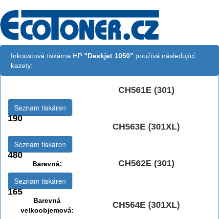
Inkoustová tiskárna HP
"Deskjet 1050"
používá následující
kazety:
CH561E (301)
Černá:
Seznam tiskáren
190
CH563E (301XL)
Černá vekoobjemová:
Seznam tiskáren
480
CH562E (301)
Barevná:
Seznam tiskáren
165
Barevná
CH564E (301XL)
velkoobjemová: