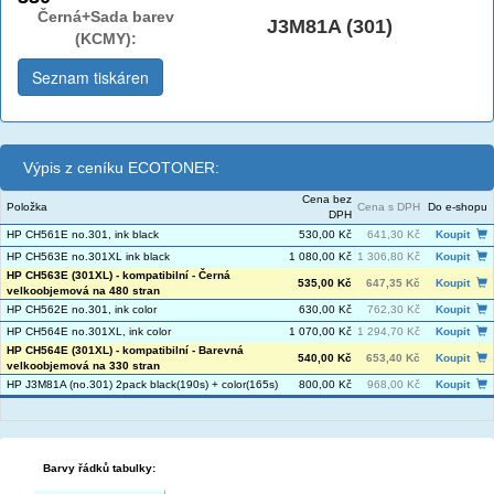
Černá+Sada barev
J3M81A (301)
(KCMY):
Seznam tiskáren
Výpis z ceníku ECOTONER:
Cena bez
Položka
Cena s DPH
Do e-shopu
DPH
HP CH561E no.301, ink black
530,00 Kč
641,30 Kč
Koupit
HP CH563E no.301XL ink black
1 080,00 Kč
1 306,80 Kč
Koupit
HP CH563E (301XL) - kompatibilní - Černá
535,00 Kč
647,35 Kč
Koupit
velkoobjemová na 480 stran
HP CH562E no.301, ink color
630,00 Kč
762,30 Kč
Koupit
HP CH564E no.301XL, ink color
1 070,00 Kč
1 294,70 Kč
Koupit
HP CH564E (301XL) - kompatibilní - Barevná
540,00 Kč
653,40 Kč
Koupit
velkoobjemová na 330 stran
HP J3M81A (no.301) 2pack black(190s) + color(165s)
800,00 Kč
968,00 Kč
Koupit
Barvy řádků tabulky: