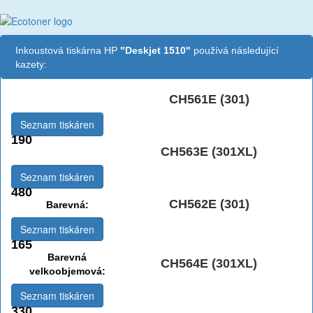
Inkoustová tiskárna HP
"Deskjet 1510"
používá následující
kazety:
CH561E (301)
Černá:
Seznam tiskáren
190
CH563E (301XL)
Černá vekoobjemová:
Seznam tiskáren
480
CH562E (301)
Barevná:
Seznam tiskáren
165
Barevná
CH564E (301XL)
velkoobjemová:
Seznam tiskáren
330