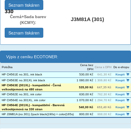
Seznam tiskáren
330
Černá+Sada barev
J3M81A (301)
(KCMY):
Seznam tiskáren
Výpis z ceníku ECOTONER:
Cena bez
Položka
Cena s DPH
Do e-shopu
DPH
HP CH561E no.301, ink black
530,00 Kč
641,30 Kč
Koupit
HP CH563E no.301XL ink black
1 080,00 Kč
1 306,80 Kč
Koupit
HP CH563E (301XL) - kompatibilní - Černá
535,00 Kč
647,35 Kč
Koupit
velkoobjemová na 480 stran
HP CH562E no.301, ink color
630,00 Kč
762,30 Kč
Koupit
HP CH564E no.301XL, ink color
1 070,00 Kč
1 294,70 Kč
Koupit
HP CH564E (301XL) - kompatibilní - Barevná
540,00 Kč
653,40 Kč
Koupit
velkoobjemová na 330 stran
HP J3M81A (no.301) 2pack black(190s) + color(165s)
800,00 Kč
968,00 Kč
Koupit