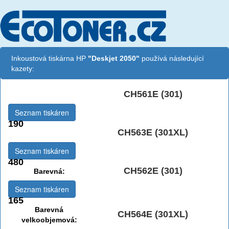
Inkoustová tiskárna HP
"Deskjet 2050"
používá následující
kazety:
CH561E (301)
Černá:
Seznam tiskáren
190
CH563E (301XL)
Černá vekoobjemová:
Seznam tiskáren
480
CH562E (301)
Barevná:
Seznam tiskáren
165
Barevná
CH564E (301XL)
velkoobjemová: