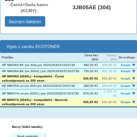
Černá+Sada barev
3JB05AE (304)
(KCMY):
Seznam tiskáren
Výpis z ceníku ECOTONER:
Cena bez
Cena s
Položka
Do e-shopu
DPH
DPH
HP N9K06A BK (no.304) pro 2620/2630/3720/3730
380,00 Kč
459,80 Kč
Koupit
HP N9K08A BK (no.304XL) pro 2620/2630/3720/3730
750,00 Kč
907,50 Kč
Koupit
HP N9K08A (304XL) - kompatibilní - Černá
540,00 Kč
653,40 Kč
Koupit
velkoobjemová na 300 stran
HP N9K05A col (no.304) pro 2620/2630/3720/3730
380,00 Kč
459,80 Kč
Koupit
1 052,70
HP N9K07A col (no.304XL) pro 2620/2630/3720/3730
870,00 Kč
Koupit
Kč
HP N9K07A (304XL) - kompatibilní - Barevná
540,00 Kč
653,40 Kč
Koupit
velkoobjemová na 300 stran
Barvy řádků tabulky:
Nová originální