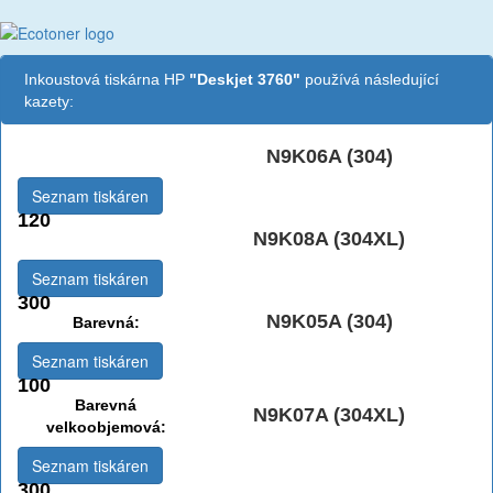
Inkoustová tiskárna HP
"Deskjet 3760"
používá následující
kazety:
N9K06A (304)
Černá:
Seznam tiskáren
120
N9K08A (304XL)
Černá vekoobjemová:
Seznam tiskáren
300
N9K05A (304)
Barevná:
Seznam tiskáren
100
Barevná
N9K07A (304XL)
velkoobjemová:
Seznam tiskáren
300