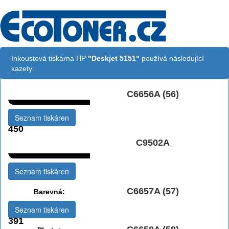
Inkoustová tiskárna HP
"Deskjet 5151"
používá následující
kazety:
C6656A (56)
Černá:
Seznam tiskáren
450
Černá Double
C9502A
Multipack:
Seznam tiskáren
C6657A (57)
Barevná:
Seznam tiskáren
391