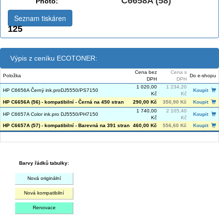
C6658A (58)
Photo:
Seznam tiskáren
125
Výpis z ceníku ECOTONER:
Cena bez
Cena s
Položka
Do e-shopu
DPH
DPH
1 020,00
1 234,20
HP C6656A Černý ink.proDJ5550/PS7150
Koupit
Kč
Kč
HP C6656A (56) - kompatibilní - Černá na 450 stran
290,00 Kč
350,90 Kč
Koupit
1 740,00
2 105,40
HP C6657A Color ink.pro DJ5550/PH7150
Koupit
Kč
Kč
HP C6657A (57) - kompatibilní - Barevná na 391 stran
460,00 Kč
556,60 Kč
Koupit
Barvy řádků tabulky:
Nová originální
Nová kompatibilní
Renovace