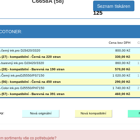
C6658A (58)
Seznam tiskáren
125
 ECOTONER:
Cena bez DPH
C
černý ink.pro DJ3420/3320
800,00 Kč
(27) - kompatibilní - Černá na 220 stran
330,00 Kč
barevný ink.pro DJ3420/3320
860,00 Kč
1
(28) - kompatibilní - Barevná na 190 stran
570,00 Kč
 Černý ink.proDJ5550/PS7150
1 020,00 Kč
1
(56) - kompatibilní - Černá na 450 stran
290,00 Kč
Color ink.pro DJ5550/PH7150
1 740,00 Kč
2
(57) - kompatibilní - Barevná na 391 stran
460,00 Kč
ky:
Nová originální
Nová kompatibilní
em sortimentu vše co potřebujete?