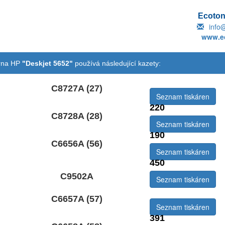
Ecotone
info
www.ec
árna HP
"Deskjet 5652"
používá následující kazety:
C8727A (27)
Seznam tiskáren
220
C8728A (28)
Seznam tiskáren
190
C6656A (56)
Seznam tiskáren
450
le
C9502A
Seznam tiskáren
:
C6657A (57)
Seznam tiskáren
391