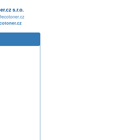
r.cz s.r.o.
@ecotoner.cz
otoner.cz