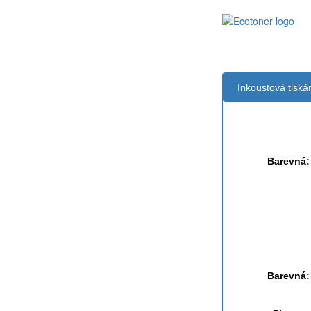
Inkoustová tisk
Černá:
Barevná:
Černá:
Černá Doub
Multipack
Barevná: