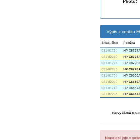
Photo:
Výpis z ceníku
Sklad. číslo
Položka
031-01790
HP C8727A 
031-02280
HP C8727A 
031-01795
HP C8728A 
031-02285
HP C8728A 
031-01700
HP C6656A
031-02290
HP C6656A 
031-01710
HP C6657A 
031-02295
HP C6657A 
Barvy řádků tabul
Nenalezli jste v naš