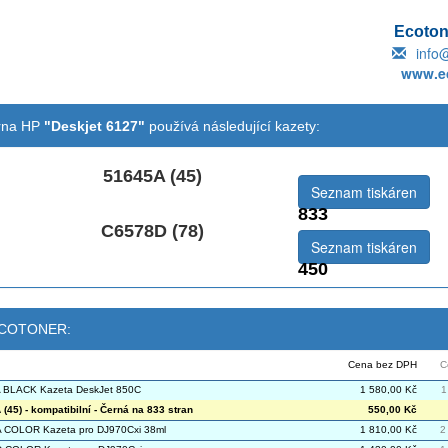
Ecotone
info
www.ec
árna HP
"Deskjet 6127"
používá následující kazety:
51645A (45)
Seznam tiskáren
833
C6578D (78)
Seznam tiskáren
450
 ECOTONER:
Cena bez DPH
C
 BLACK Kazeta DeskJet 850C
1 580,00 Kč
1
(45) - kompatibilní - Černá na 833 stran
550,00 Kč
 COLOR Kazeta pro DJ970Cxi 38ml
1 810,00 Kč
2