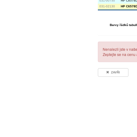
031-00750
HP C6578D
031-02130
HP C6578D 
Barvy řádků tabul
Nenalezli jste v naš
Zeptejte se na cenu
ZAVŘI