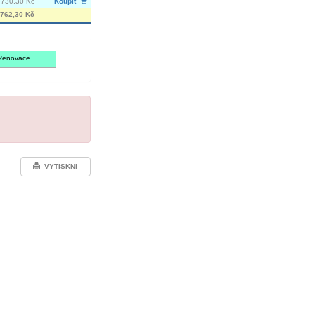
 730,30 Kč
Koupit
762,30 Kč
Renovace
VYTISKNI