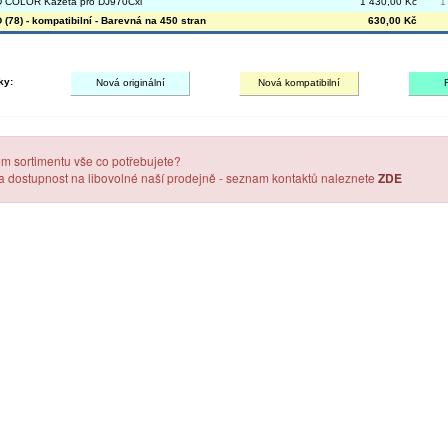
 COLOR Kazeta pro DJ970Cxi
1 430,00 Kč
1
(78) - kompatibilní - Barevná na 450 stran
630,00 Kč
ky:
Nová originální
Nová kompatibilní
em sortimentu vše co potřebujete?
 a dostupnost na libovolné naší prodejně - seznam kontaktů naleznete
ZDE