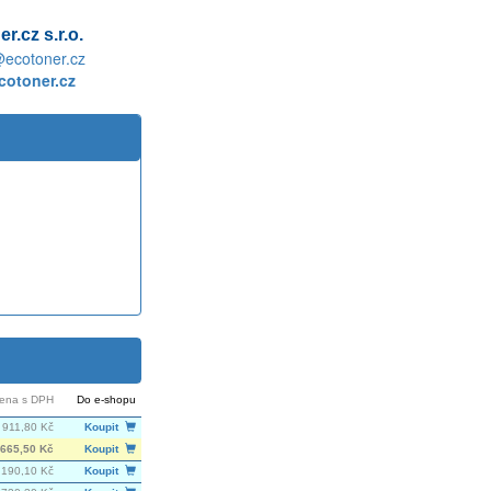
r.cz s.r.o.
@ecotoner.cz
otoner.cz
ena s DPH
Do e-shopu
 911,80 Kč
Koupit
665,50 Kč
Koupit
 190,10 Kč
Koupit