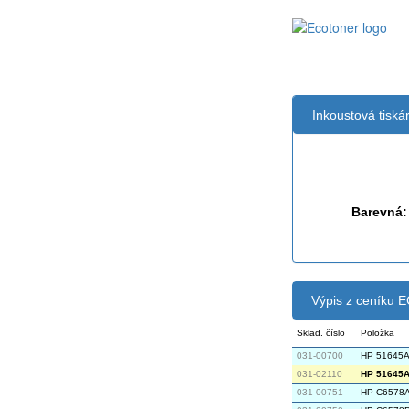
Inkoustová tisk
Černá:
Barevná:
Výpis z ceníku
Sklad. číslo
Položka
031-00700
HP 51645A
031-02110
HP 51645A 
031-00751
HP C6578A