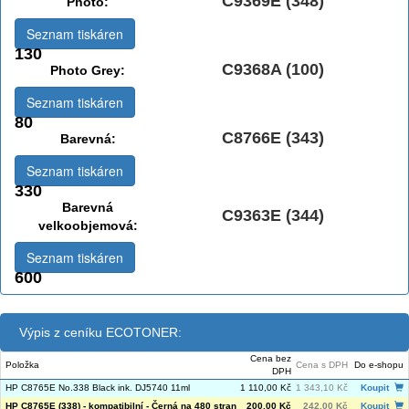
C9369E (348)
Photo:
Seznam tiskáren
130
C9368A (100)
Photo Grey:
Seznam tiskáren
80
C8766E (343)
Barevná:
Seznam tiskáren
330
Barevná
C9363E (344)
velkoobjemová:
Seznam tiskáren
600
Výpis z ceníku ECOTONER:
Cena bez
Položka
Cena s DPH
Do e-shopu
DPH
HP C8765E No.338 Black ink. DJ5740 11ml
1 110,00 Kč
1 343,10 Kč
Koupit
HP C8765E (338) - kompatibilní - Černá na 480 stran
200,00 Kč
242,00 Kč
Koupit