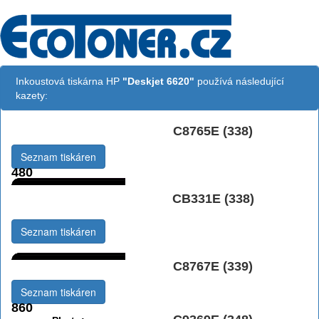
Inkoustová tiskárna HP
"Deskjet 6620"
používá následující
kazety:
C8765E (338)
Černá:
Seznam tiskáren
480
Černá Double
CB331E (338)
Multipack:
Seznam tiskáren
C8767E (339)
Černá vekoobjemová:
Seznam tiskáren
860