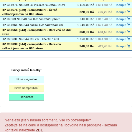
HP C8767E No.339 Bk ink.DJ5740/6540 21ml
1 400,00 Kč
1 694,00 Kč
Koupit
HP C8767E (339) - kompatibilní - Černá
220,00 Kč
266,20 Kč
Koupit
velkoobjemová na 860 stran
HP C9369 No.348 pro DJ5740/6520 photo
840,00 Kč
1 016,40 Kč
Koupit
HP C8766E No.343 col.ink DJ5740/6540 7ml
1 340,00 Kč
1 621,40 Kč
Koupit
HP C8766E (343) - kompatibilní - Barevná na 330
350,00 Kč
423,50 Kč
Koupit
stran
HP C9363E No.344 Col.ink. DJ5740 14ml
1 690,00 Kč
2 044,90 Kč
Koupit
HP C9363E (344) - kompatibilní - Barevná
340,00 Kč
411,40 Kč
Koupit
velkoobjemová na 600 stran
Barvy řádků tabulky:
Nová originální
Nová kompatibilní
Renovace
Nenalezli jste v našem sortimentu vše co potřebujete?
Zeptejte se na cenu a dostupnost na libovolné naší prodejně - seznam
kontaktů naleznete
ZDE