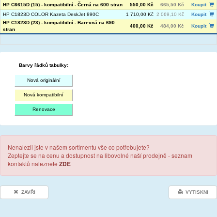
HP C6615D (15) - kompatibilní - Černá na 600 stran
550,00 Kč
665,50 Kč
Koupit
HP C1823D COLOR Kazeta DeskJet 890C
1 710,00 Kč
2 069,10 Kč
Koupit
HP C1823D (23) - kompatibilní - Barevná na 690
400,00 Kč
484,00 Kč
Koupit
stran
Barvy řádků tabulky:
Nová originální
Nová kompatibilní
Renovace
Nenalezli jste v našem sortimentu vše co potřebujete?
Zeptejte se na cenu a dostupnost na libovolné naší prodejně - seznam
kontaktů naleznete
ZDE
ZAVŘI
VYTISKNI