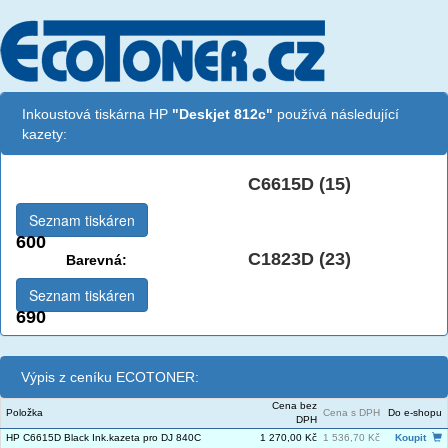
Inkoustová tiskárna HP
"Deskjet 812c"
používá následující
kazety:
C6615D (15)
Černá:
Seznam tiskáren
600
C1823D (23)
Barevná:
Seznam tiskáren
690
Výpis z ceníku ECOTONER:
Cena bez
Položka
Cena s DPH
Do e-shopu
DPH
HP C6615D Black Ink.kazeta pro DJ 840C
1 270,00 Kč
1 536,70 Kč
Koupit