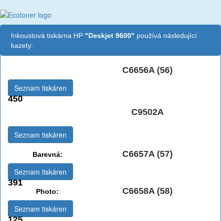
Inkoustová tiskárna HP
"Deskjet 9600"
používá následující
kazety:
C6656A (56)
Černá:
Seznam tiskáren
450
Černá Double
C9502A
Multipack:
Seznam tiskáren
C6657A (57)
Barevná:
Seznam tiskáren
391
C6658A (58)
Photo:
Seznam tiskáren
125