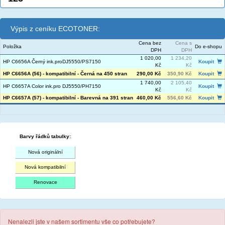
Výpis z ceníku ECOTONER:
Cena bez
Cena s
Položka
Do e-shopu
DPH
DPH
1 020,00
1 234,20
HP C6656A Černý ink.proDJ5550/PS7150
Koupit
Kč
Kč
HP C6656A (56) - kompatibilní - Černá na 450 stran
290,00 Kč
350,90 Kč
Koupit
1 740,00
2 105,40
HP C6657A Color ink.pro DJ5550/PH7150
Koupit
Kč
Kč
HP C6657A (57) - kompatibilní - Barevná na 391 stran
460,00 Kč
556,60 Kč
Koupit
Barvy řádků tabulky:
Nová originální
Nová kompatibilní
Renovace
Nenalezli jste v našem sortimentu vše co potřebujete?