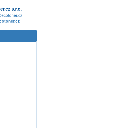
r.cz s.r.o.
@ecotoner.cz
otoner.cz