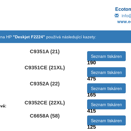
Ecotone
info
www.ec
árna HP
"Deskjet F2224"
používá následující kazety:
C9351A (21)
Seznam tiskáren
190
C9351CE (21XL)
emová:
Seznam tiskáren
475
C9352A (22)
Seznam tiskáren
165
C9352CE (22XL)
Seznam tiskáren
vá:
415
C6658A (58)
Seznam tiskáren
125