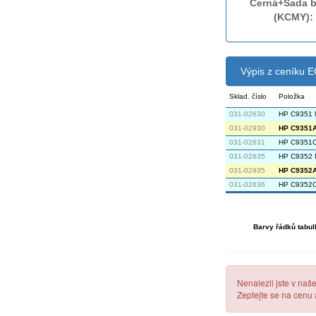
Černá+Sada b
(KCMY):
Výpis z ceníku
Sklad. číslo
Položka
031-02630
HP C9351 
031-02930
HP C9351A 
031-02631
HP C9351C
031-02635
HP C9352 
031-02935
HP C9352A 
031-02636
HP C9352C
Barvy řádků tabul
Nenalezli jste v naš
Zeptejte se na cenu