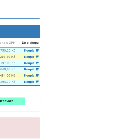
ena s DPH
Do e-shopu
750,20 Kč
Koupit
399,30 Kč
Koupit
 197,90 Kč
Koupit
 040,60 Kč
Koupit
484,00 Kč
Koupit
 294,70 Kč
Koupit
Renovace