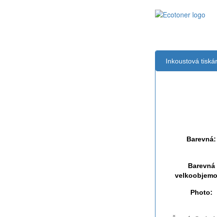
Inkoustová tisk
Černá:
Černá vekoobj
Barevná:
Barevná
velkoobjemo
Photo: