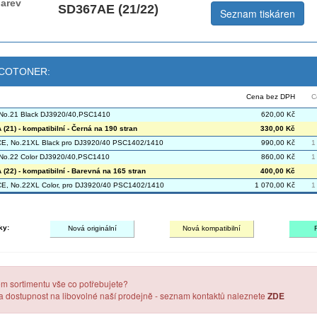
arev
SD367AE (21/22)
Seznam tiskáren
 ECOTONER:
Cena bez DPH
C
No.21 Black DJ3920/40,PSC1410
620,00 Kč
(21) - kompatibilní - Černá na 190 stran
330,00 Kč
E, No.21XL Black pro DJ3920/40 PSC1402/1410
990,00 Kč
1
No.22 Color DJ3920/40,PSC1410
860,00 Kč
1
(22) - kompatibilní - Barevná na 165 stran
400,00 Kč
E, No.22XL Color, pro DJ3920/40 PSC1402/1410
1 070,00 Kč
1
ky:
Nová originální
Nová kompatibilní
em sortimentu vše co potřebujete?
 a dostupnost na libovolné naší prodejně - seznam kontaktů naleznete
ZDE