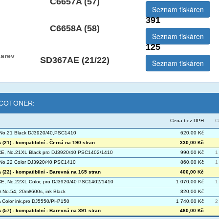
C6657A (57)
Seznam tiskáren
391
C6658A (58)
Seznam tiskáren
125
arev
SD367AE (21/22)
Seznam tiskáren
 ECOTONER:
Cena bez DPH
C
No.21 Black DJ3920/40,PSC1410
620,00 Kč
(21) - kompatibilní - Černá na 190 stran
330,00 Kč
E, No.21XL Black pro DJ3920/40 PSC1402/1410
990,00 Kč
1
No.22 Color DJ3920/40,PSC1410
860,00 Kč
1
(22) - kompatibilní - Barevná na 165 stran
400,00 Kč
E, No.22XL Color, pro DJ3920/40 PSC1402/1410
1 070,00 Kč
1
No.54, 20ml/600s, ink Black
820,00 Kč
Color ink.pro DJ5550/PH7150
1 740,00 Kč
2
(57) - kompatibilní - Barevná na 391 stran
460,00 Kč