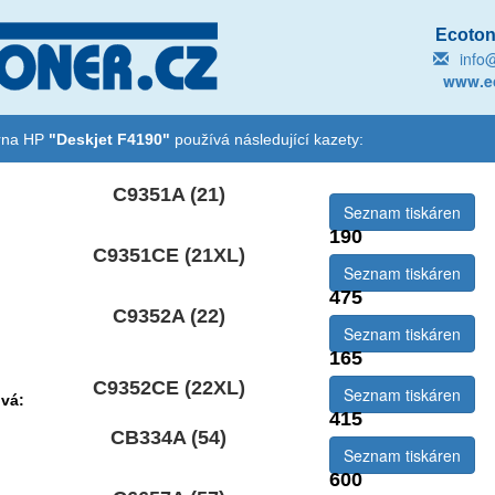
Ecotone
info
www.ec
árna HP
"Deskjet F4190"
používá následující kazety:
C9351A (21)
Seznam tiskáren
190
C9351CE (21XL)
emová:
Seznam tiskáren
475
C9352A (22)
Seznam tiskáren
165
C9352CE (22XL)
Seznam tiskáren
vá:
415
CB334A (54)
Seznam tiskáren
600