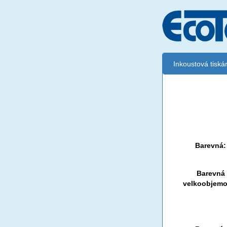
Inkoustová tisk
Černá:
Černá vekoobj
Barevná:
Barevná
velkoobjemo
Černá: