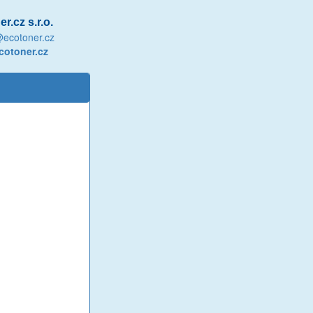
r.cz s.r.o.
@ecotoner.cz
otoner.cz