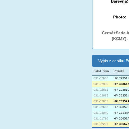
Barevná:
Photo:
Černá+Sada b
(KCMY):
Výpis z ceníku
Sklad. číslo
Položka
031-02630
HP C9351 
031-02930
HP C9351A 
031-02631
HP C9351C
031-02635
HP C9352 
031-02935
HP C9352A 
031-02636
HP C9352C
031-03040
HP CB334A 
031-01710
HP C6657A 
031-02295
HP C6657A 