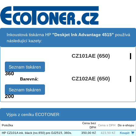
Inkoustová tiskárna HP
"Deskjet Ink Advantage 4515"
používá
následující kazety:
CZ101AE (650)
Černá:
Seznam tiskáren
360
CZ102AE (650)
Barevná:
Seznam tiskáren
200
Výpis z ceníku ECOTONER:
Cena bez
Položka
Cena s DPH
Do e-shopu
DPH
HP CZ101A ink. black (no.650) pro DJ2515, 360s.
350,00 Kč
423,50 Kč
Koupit