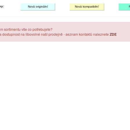
ky:
Nová originální
Nová kompatibilní
em sortimentu vše co potřebujete?
 a dostupnost na libovolné naší prodejně - seznam kontaktů naleznete
ZDE