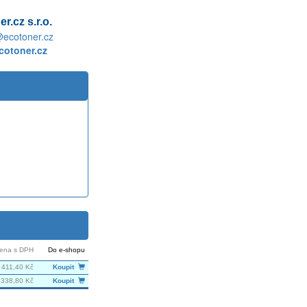
r.cz s.r.o.
@ecotoner.cz
otoner.cz
ena s DPH
Do e-shopu
411,40 Kč
Koupit
338,80 Kč
Koupit