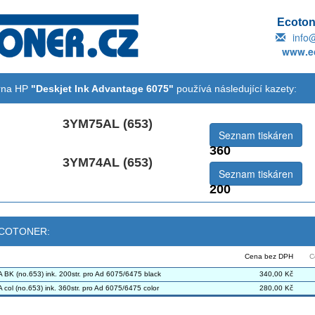
Ecotone
info
www.ec
árna HP
"Deskjet Ink Advantage 6075"
používá následující kazety:
3YM75AL (653)
Seznam tiskáren
360
3YM74AL (653)
Seznam tiskáren
200
 ECOTONER:
Cena bez DPH
C
BK (no.653) ink. 200str. pro Ad 6075/6475 black
340,00 Kč
ol (no.653) ink. 360str. pro Ad 6075/6475 color
280,00 Kč