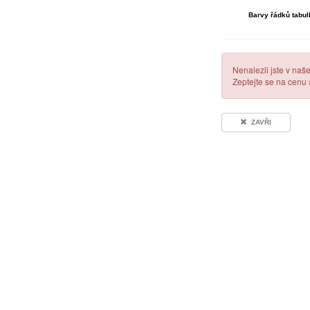
Barvy řádků tabul
Nenalezli jste v naš
Zeptejte se na cenu
ZAVŘI