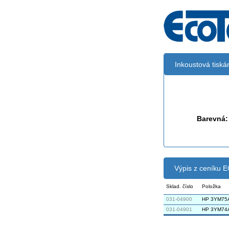
Inkoustová tisk
Černá:
Barevná:
Výpis z ceníku
Sklad. číslo
Položka
031-04900
HP 3YM75A 
031-04901
HP 3YM74A c