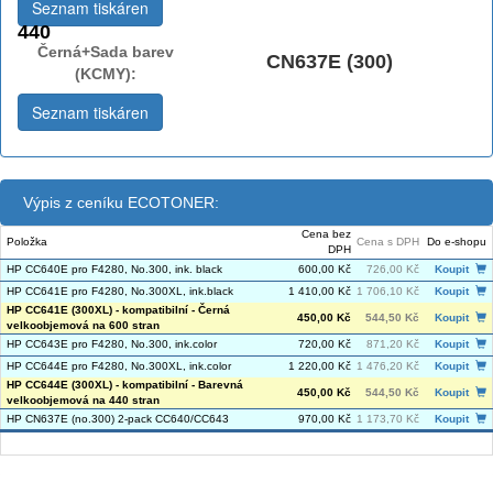
Seznam tiskáren
440
Černá+Sada barev
CN637E (300)
(KCMY):
Seznam tiskáren
Výpis z ceníku ECOTONER:
Cena bez
Položka
Cena s DPH
Do e-shopu
DPH
HP CC640E pro F4280, No.300, ink. black
600,00 Kč
726,00 Kč
Koupit
HP CC641E pro F4280, No.300XL, ink.black
1 410,00 Kč
1 706,10 Kč
Koupit
HP CC641E (300XL) - kompatibilní - Černá
450,00 Kč
544,50 Kč
Koupit
velkoobjemová na 600 stran
HP CC643E pro F4280, No.300, ink.color
720,00 Kč
871,20 Kč
Koupit
HP CC644E pro F4280, No.300XL, ink.color
1 220,00 Kč
1 476,20 Kč
Koupit
HP CC644E (300XL) - kompatibilní - Barevná
450,00 Kč
544,50 Kč
Koupit
velkoobjemová na 440 stran
HP CN637E (no.300) 2-pack CC640/CC643
970,00 Kč
1 173,70 Kč
Koupit