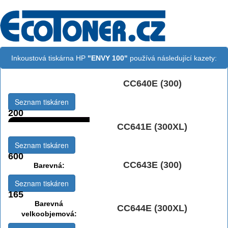
Inkoustová tiskárna HP
"ENVY 100"
používá následující kazety:
CC640E (300)
Černá:
Seznam tiskáren
200
CC641E (300XL)
Černá vekoobjemová:
Seznam tiskáren
600
CC643E (300)
Barevná:
Seznam tiskáren
165
Barevná
CC644E (300XL)
velkoobjemová: