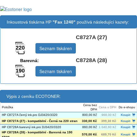
Inkoustová tiskárna HP
"Fax 1240"
používá následující kazety:
C8727A (27)
Černá:
220
Seznam tiskáren
C8728A (28)
Barevná:
190
Seznam tiskáren
Výpis z ceníku ECOTONER:
Cena bez
Položka
Cena s DPH
Do e-shopu
DPH
HP C8727A černý ink.pro DJ3420/3320
800,00 Kč
968,00 Kč
Koupit
HP C8727A (27) - kompatibilní - Černá na 220 stran
330,00 Kč
399,30 Kč
Koupit
HP C8728A barevný ink.pro DJ3420/3320
860,00 Kč
1 040,60 Kč
Koupit
HP C8728A (28) - kompatibilní - Barevná na 190
570,00 Kč
689,70 Kč
Koupit
stran