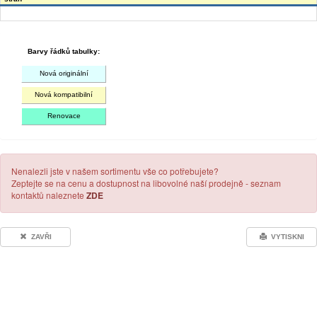
Barvy řádků tabulky:
Nová originální
Nová kompatibilní
Renovace
Nenalezli jste v našem sortimentu vše co potřebujete?
Zeptejte se na cenu a dostupnost na libovolné naší prodejně - seznam
kontaktů naleznete
ZDE
ZAVŘI
VYTISKNI