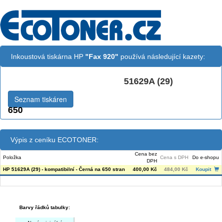
Inkoustová tiskárna HP
"Fax 920"
používá následující kazety:
51629A (29)
Černá:
Seznam tiskáren
650
Výpis z ceníku ECOTONER:
Cena bez
Položka
Cena s DPH
Do e-shopu
DPH
HP 51629A (29) - kompatibilní - Černá na 650 stran
400,00 Kč
484,00 Kč
Koupit
Barvy řádků tabulky: