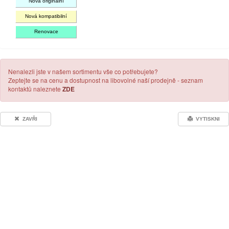
Nová originální
Nová kompatibilní
Renovace
Nenalezli jste v našem sortimentu vše co potřebujete?
Zeptejte se na cenu a dostupnost na libovolné naší prodejně - seznam
kontaktů naleznete
ZDE
ZAVŘI
VYTISKNI