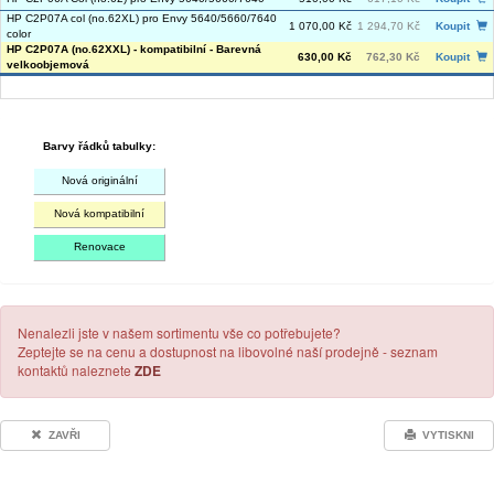
HP C2P07A col (no.62XL) pro Envy 5640/5660/7640
1 070,00 Kč
1 294,70 Kč
Koupit
color
HP C2P07A (no.62XXL) - kompatibilní - Barevná
630,00 Kč
762,30 Kč
Koupit
velkoobjemová
Barvy řádků tabulky:
Nová originální
Nová kompatibilní
Renovace
Nenalezli jste v našem sortimentu vše co potřebujete?
Zeptejte se na cenu a dostupnost na libovolné naší prodejně - seznam
kontaktů naleznete
ZDE
ZAVŘI
VYTISKNI