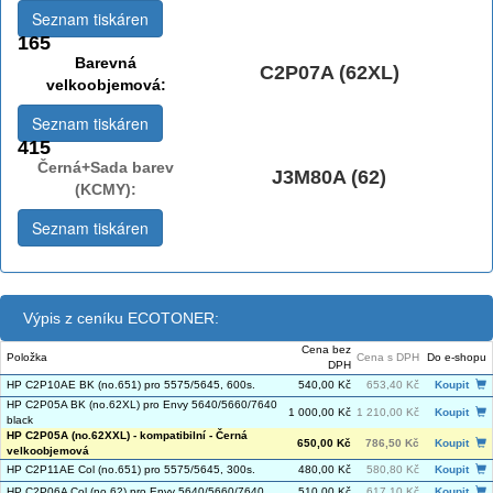
Seznam tiskáren
165
Barevná
C2P07A (62XL)
velkoobjemová:
Seznam tiskáren
415
Černá+Sada barev
J3M80A (62)
(KCMY):
Seznam tiskáren
Výpis z ceníku ECOTONER:
Cena bez
Položka
Cena s DPH
Do e-shopu
DPH
HP C2P10AE BK (no.651) pro 5575/5645, 600s.
540,00 Kč
653,40 Kč
Koupit
HP C2P05A BK (no.62XL) pro Envy 5640/5660/7640
1 000,00 Kč
1 210,00 Kč
Koupit
black
HP C2P05A (no.62XXL) - kompatibilní - Černá
650,00 Kč
786,50 Kč
Koupit
velkoobjemová
HP C2P11AE Col (no.651) pro 5575/5645, 300s.
480,00 Kč
580,80 Kč
Koupit
HP C2P06A Col (no.62) pro Envy 5640/5660/7640
510,00 Kč
617,10 Kč
Koupit