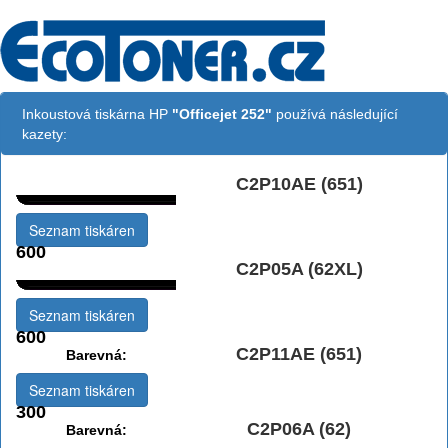
Inkoustová tiskárna HP
"Officejet 252"
používá následující
kazety:
C2P10AE (651)
Černá:
Seznam tiskáren
600
C2P05A (62XL)
Černá vekoobjemová:
Seznam tiskáren
600
C2P11AE (651)
Barevná:
Seznam tiskáren
300
C2P06A (62)
Barevná: