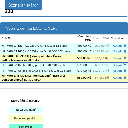
Seznam tiskáren
330
Výpis z ceníku ECOTONER:
Cena bez
Položka
Cena s DPH
Do e-shopu
DPH
HP F6U66A BK (no.302) pro OJ 3830/3832 black
460,00 Kč
556,60 Kč
Koupit
HP F6U68A BK (no.302XL) pro OJ 3830/3832 color
990,00 Kč
1 197,90 Kč
Koupit
HP F6U68AE (302XL) - kompatibilní - Černá
560,00 Kč
677,60 Kč
Koupit
velkoobjemová na 480 stran
HP F6U65A Col (no.302) pro OJ 3830/3832 color
570,00 Kč
689,70 Kč
Koupit
HP F6U67A Col (no.302XL) pro OJ 3830/3832 black
970,00 Kč
1 173,70 Kč
Koupit
HP F6U67AE (302XL) - kompatibilní - Barevná
560,00 Kč
677,60 Kč
Koupit
velkoobjemová na 330 stran
Barvy řádků tabulky:
Nová originální
Nová kompatibilní
Renovace