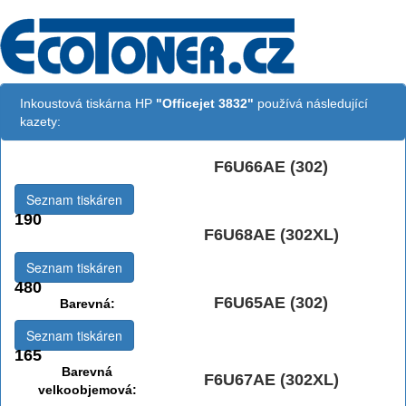
Inkoustová tiskárna HP
"Officejet 3832"
používá následující
kazety:
F6U66AE (302)
Černá:
Seznam tiskáren
190
F6U68AE (302XL)
Černá vekoobjemová:
Seznam tiskáren
480
F6U65AE (302)
Barevná:
Seznam tiskáren
165
Barevná
F6U67AE (302XL)
velkoobjemová: