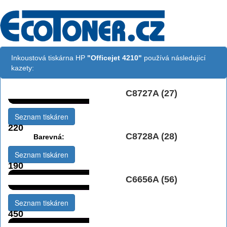
Inkoustová tiskárna HP
"Officejet 4210"
používá následující
kazety:
C8727A (27)
Černá:
Seznam tiskáren
220
C8728A (28)
Barevná:
Seznam tiskáren
190
C6656A (56)
Černá:
Seznam tiskáren
450