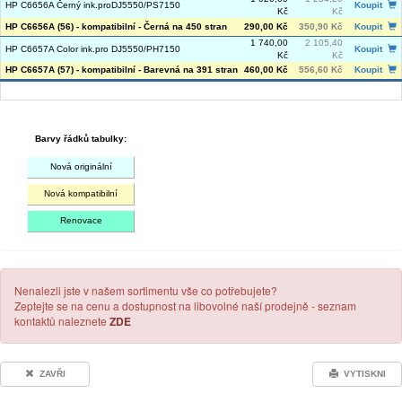
HP C6656A Černý ink.proDJ5550/PS7150
Koupit
Kč
Kč
HP C6656A (56) - kompatibilní - Černá na 450 stran
290,00 Kč
350,90 Kč
Koupit
1 740,00
2 105,40
HP C6657A Color ink.pro DJ5550/PH7150
Koupit
Kč
Kč
HP C6657A (57) - kompatibilní - Barevná na 391 stran
460,00 Kč
556,60 Kč
Koupit
Barvy řádků tabulky:
Nová originální
Nová kompatibilní
Renovace
Nenalezli jste v našem sortimentu vše co potřebujete?
Zeptejte se na cenu a dostupnost na libovolné naší prodejně - seznam
kontaktů naleznete
ZDE
ZAVŘI
VYTISKNI