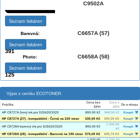
Černá Double
C9502A
Multipack:
Seznam tiskáren
C6657A (57)
Barevná:
Seznam tiskáren
391
C6658A (58)
Photo:
Seznam tiskáren
125
Výpis z ceníku ECOTONER:
Cena bez
Cena s
Položka
Do e-shopu
DPH
DPH
HP C8727A černý ink.pro DJ3420/3320
800,00 Kč
968,00 Kč
Koupit
HP C8727A (27) - kompatibilní - Černá na 220 stran
330,00 Kč
399,30 Kč
Koupit
1 040,60
HP C8728A barevný ink.pro DJ3420/3320
860,00 Kč
Koupit
Kč
HP C8728A (28) - kompatibilní - Barevná na 190 stran
570,00 Kč
689,70 Kč
Koupit
1 020,00
1 234,20