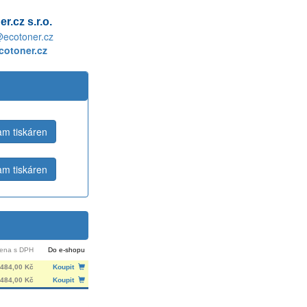
r.cz s.r.o.
@ecotoner.cz
otoner.cz
m tiskáren
m tiskáren
ena s DPH
Do e-shopu
484,00 Kč
Koupit
484,00 Kč
Koupit