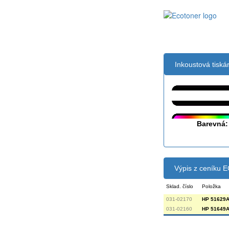
Inkoustová tisk
Černá:
Barevná:
Výpis z ceníku
Sklad. číslo
Položka
031-02170
HP 51629A 
031-02160
HP 51649A 