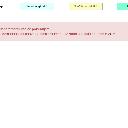
ky:
Nová originální
Nová kompatibilní
em sortimentu vše co potřebujete?
 a dostupnost na libovolné naší prodejně - seznam kontaktů naleznete
ZDE