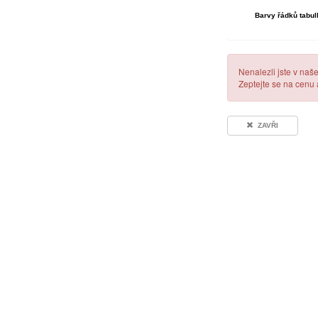
Barvy řádků tabul
Nenalezli jste v naš
Zeptejte se na cenu
ZAVŘI