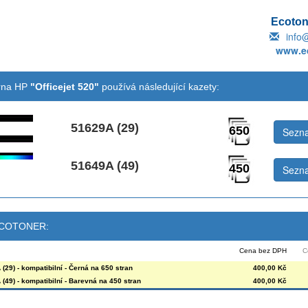
Ecotone
info
www.ec
árna HP
"Officejet 520"
používá následující kazety:
51629A (29)
650
Sezna
51649A (49)
450
Sezna
 ECOTONER:
Cena bez DPH
C
(29) - kompatibilní - Černá na 650 stran
400,00 Kč
(49) - kompatibilní - Barevná na 450 stran
400,00 Kč