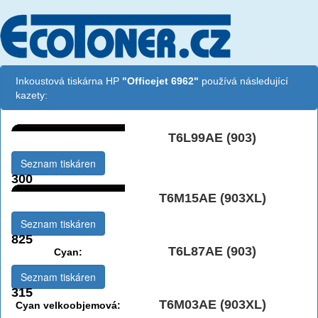
Inkoustová tiskárna HP
"Officejet 6962"
používá následující
kazety:
T6L99AE (903)
Černá:
Seznam tiskáren
300
T6M15AE (903XL)
Černá vekoobjemová:
Seznam tiskáren
825
T6L87AE (903)
Cyan:
Seznam tiskáren
315
T6M03AE (903XL)
Cyan velkoobjemová: