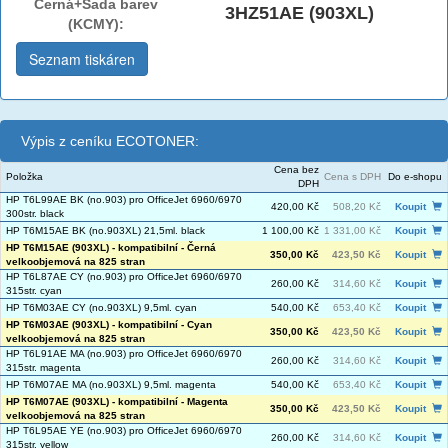
Černá+Sada barev
3HZ51AE (903XL)
(KCMY):
Seznam tiskáren
Výpis z ceníku ECOTONER:
Cena bez
Položka
Cena s DPH
Do e-shopu
DPH
HP T6L99AE BK (no.903) pro OfficeJet 6960/6970
420,00 Kč
508,20 Kč
Koupit
300str. black
HP T6M15AE BK (no.903XL) 21,5ml. black
1 100,00 Kč
1 331,00 Kč
Koupit
HP T6M15AE (903XL) - kompatibilní - Černá
350,00 Kč
423,50 Kč
Koupit
velkoobjemová na 825 stran
HP T6L87AE CY (no.903) pro OfficeJet 6960/6970
260,00 Kč
314,60 Kč
Koupit
315str. cyan
HP T6M03AE CY (no.903XL) 9,5ml. cyan
540,00 Kč
653,40 Kč
Koupit
HP T6M03AE (903XL) - kompatibilní - Cyan
350,00 Kč
423,50 Kč
Koupit
velkoobjemová na 825 stran
HP T6L91AE MA (no.903) pro OfficeJet 6960/6970
260,00 Kč
314,60 Kč
Koupit
315str. magenta
HP T6M07AE MA (no.903XL) 9,5ml. magenta
540,00 Kč
653,40 Kč
Koupit
HP T6M07AE (903XL) - kompatibilní - Magenta
350,00 Kč
423,50 Kč
Koupit
velkoobjemová na 825 stran
HP T6L95AE YE (no.903) pro OfficeJet 6960/6970
260,00 Kč
314,60 Kč
Koupit
315str. yellow