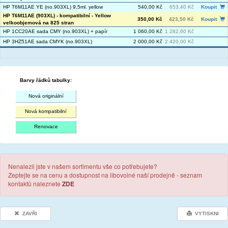
HP T6M11AE YE (no.903XL) 9,5ml. yellow
540,00 Kč
653,40 Kč
Koupit
HP T6M11AE (903XL) - kompatibilní - Yellow
350,00 Kč
423,50 Kč
Koupit
velkoobjemová na 825 stran
HP 1CC20AE sada CMY (no.903XL) + papír
1 060,00 Kč
1 282,60 Kč
HP 3HZ51AE sada CMYK (no.903XL)
2 000,00 Kč
2 420,00 Kč
Barvy řádků tabulky:
Nová originální
Nová kompatibilní
Renovace
Nenalezli jste v našem sortimentu vše co potřebujete?
Zeptejte se na cenu a dostupnost na libovolné naší prodejně - seznam
kontaktů naleznete
ZDE
ZAVŘI
VYTISKNI