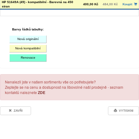
HP 51649A (49) - kompatibilní - Barevná na 450
400,00 Kč
484,00 Kč
Koupit
stran
Barvy řádků tabulky:
Nová originální
Nová kompatibilní
Renovace
Nenalezli jste v našem sortimentu vše co potřebujete?
Zeptejte se na cenu a dostupnost na libovolné naší prodejně - seznam
kontaktů naleznete
ZDE
ZAVŘI
VYTISKNI