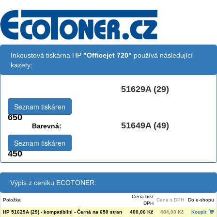
Inkoustová tiskárna HP
"Officejet 720"
používá následující
kazety:
51629A (29)
Černá:
Seznam tiskáren
650
51649A (49)
Barevná:
Seznam tiskáren
450
Výpis z ceníku ECOTONER:
Cena bez
Položka
Cena s DPH
Do e-shopu
DPH
HP 51629A (29) - kompatibilní - Černá na 650 stran
400,00 Kč
484,00 Kč
Koupit