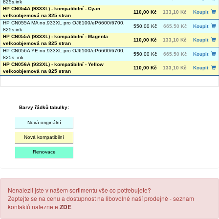
825s.ink
HP CN054A (933XL) - kompatibilní - Cyan
110,00 Kč
133,10 Kč
Koupit
velkoobjemová na 825 stran
HP CN055A MA no.933XL pro OJ6100/eP6600/6700,
550,00 Kč
665,50 Kč
Koupit
825s.ink
HP CN055A (933XL) - kompatibilní - Magenta
110,00 Kč
133,10 Kč
Koupit
velkoobjemová na 825 stran
HP CN056A YE no.933XL pro OJ6100/eP6600/6700,
550,00 Kč
665,50 Kč
Koupit
825s. ink
HP CN056A (933XL) - kompatibilní - Yellow
110,00 Kč
133,10 Kč
Koupit
velkoobjemová na 825 stran
Barvy řádků tabulky:
Nová originální
Nová kompatibilní
Renovace
Nenalezli jste v našem sortimentu vše co potřebujete?
Zeptejte se na cenu a dostupnost na libovolné naší prodejně - seznam
kontaktů naleznete
ZDE