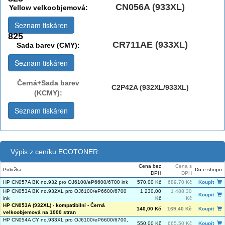
CN056A (933XL)
Yellow velkoobjemová:
Seznam tiskáren
825
CR711AE (933XL)
Sada barev (CMY):
Seznam tiskáren
Černá+Sada barev
C2P42A (932XL/933XL)
(KCMY):
Seznam tiskáren
Výpis z ceníku ECOTONER:
Cena bez
Cena s
Položka
Do e-shopu
DPH
DPH
HP CN057A BK no.932 pro OJ6100/eP6600/6700 ink
570,00 Kč
689,70 Kč
Koupit
HP CN053A BK no.932XL pro OJ6100/eP6600/6700
1 230,00
1 488,30
Koupit
ink
Kč
Kč
HP CN053A (932XL) - kompatibilní - Černá
140,00 Kč
169,40 Kč
Koupit
velkoobjemová na 1000 stran
HP CN054A CY no.933XL pro OJ6100/eP6600/6700,
550,00 Kč
665,50 Kč
Koupit