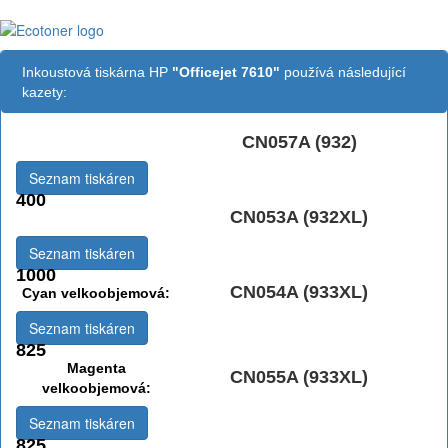
Inkoustová tiskárna HP
"Officejet 7610"
používá následující
kazety:
CN057A (932)
Černá:
Seznam tiskáren
400
CN053A (932XL)
Černá vekoobjemová:
Seznam tiskáren
1000
CN054A (933XL)
Cyan velkoobjemová:
Seznam tiskáren
825
Magenta
CN055A (933XL)
velkoobjemová:
Seznam tiskáren
825