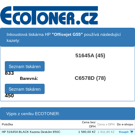
Inkoustová tiskárna HP
"Officejet G55"
používá následující
kazety:
51645A (45)
Černá:
Seznam tiskáren
833
C6578D (78)
Barevná:
Seznam tiskáren
450
Výpis z ceníku ECOTONER:
Cena bez
Položka
Cena s DPH
Do e-shopu
DPH
HP 51645A BLACK Kazeta DeskJet 850C
1 580,00 Kč
1 911,80 Kč
Koupit