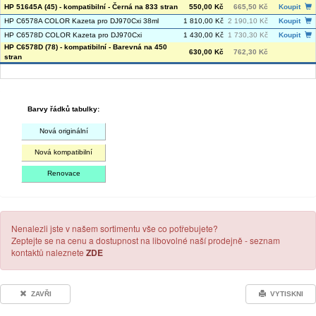
HP 51645A (45) - kompatibilní - Černá na 833 stran
550,00 Kč
665,50 Kč
Koupit
HP C6578A COLOR Kazeta pro DJ970Cxi 38ml
1 810,00 Kč
2 190,10 Kč
Koupit
HP C6578D COLOR Kazeta pro DJ970Cxi
1 430,00 Kč
1 730,30 Kč
Koupit
HP C6578D (78) - kompatibilní - Barevná na 450
630,00 Kč
762,30 Kč
stran
Barvy řádků tabulky:
Nová originální
Nová kompatibilní
Renovace
Nenalezli jste v našem sortimentu vše co potřebujete?
Zeptejte se na cenu a dostupnost na libovolné naší prodejně - seznam
kontaktů naleznete
ZDE
ZAVŘI
VYTISKNI