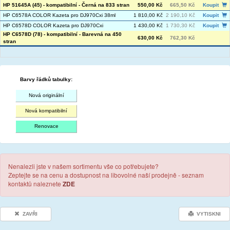
HP 51645A (45) - kompatibilní - Černá na 833 stran
550,00 Kč
665,50 Kč
Koupit
HP C6578A COLOR Kazeta pro DJ970Cxi 38ml
1 810,00 Kč
2 190,10 Kč
Koupit
HP C6578D COLOR Kazeta pro DJ970Cxi
1 430,00 Kč
1 730,30 Kč
Koupit
HP C6578D (78) - kompatibilní - Barevná na 450
630,00 Kč
762,30 Kč
stran
Barvy řádků tabulky:
Nová originální
Nová kompatibilní
Renovace
Nenalezli jste v našem sortimentu vše co potřebujete?
Zeptejte se na cenu a dostupnost na libovolné naší prodejně - seznam
kontaktů naleznete
ZDE
ZAVŘI
VYTISKNI