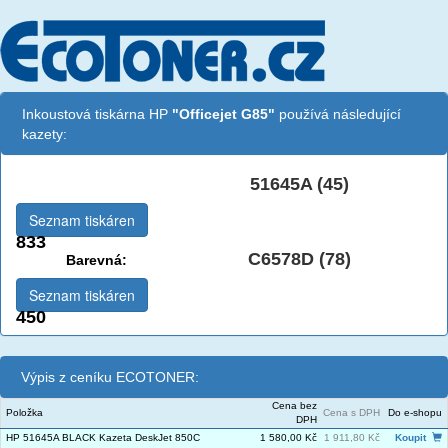
Inkoustová tiskárna HP
"Officejet G85"
používá následující
kazety:
51645A (45)
Černá:
Seznam tiskáren
833
C6578D (78)
Barevná:
Seznam tiskáren
450
Výpis z ceníku ECOTONER:
Cena bez
Položka
Cena s DPH
Do e-shopu
DPH
HP 51645A BLACK Kazeta DeskJet 850C
1 580,00 Kč
1 911,80 Kč
Koupit