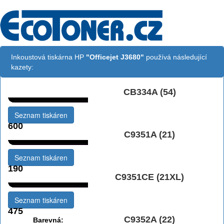
Inkoustová tiskárna HP
"Officejet J3680"
používá následující
kazety:
CB334A (54)
Černá:
Seznam tiskáren
600
C9351A (21)
Černá:
Seznam tiskáren
190
C9351CE (21XL)
Černá vekoobjemová:
Seznam tiskáren
475
C9352A (22)
Barevná: