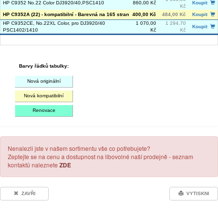
HP C9352 No.22 Color DJ3920/40,PSC1410
860,00 Kč
Koupit
Kč
HP C9352A (22) - kompatibilní - Barevná na 165 stran
400,00 Kč
484,00 Kč
Koupit
HP C9352CE, No.22XL Color, pro DJ3920/40
1 070,00
1 294,70
Koupit
PSC1402/1410
Kč
Kč
Barvy řádků tabulky:
Nová originální
Nová kompatibilní
Renovace
Nenalezli jste v našem sortimentu vše co potřebujete?
Zeptejte se na cenu a dostupnost na libovolné naší prodejně - seznam
kontaktů naleznete
ZDE
ZAVŘI
VYTISKNI