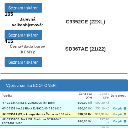
Seznam tiskáren
165
Barevná
C9352CE (22XL)
velkoobjemová:
Seznam tiskáren
415
Černá+Sada barev
SD367AE (21/22)
(KCMY):
Seznam tiskáren
Výpis z ceníku ECOTONER:
Cena bez
Cena s
Položka
Do e-shopu
DPH
DPH
HP CB334A No.54, 20ml/600s, ink Black
820,00 Kč
992,20 Kč
HP C9351 No.21 Black DJ3920/40,PSC1410
620,00 Kč
750,20 Kč
Koupit
HP C9351A (21) - kompatibilní - Černá na 190 stran
330,00 Kč
399,30 Kč
Koupit
HP C9351CE, No.21XL Black pro DJ3920/40
1 197,90
990,00 Kč
Koupit
PSC1402/1410
Kč
1 040,60