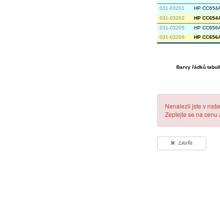
031-03201
HP CC654A 
031-03202
HP CC654A 
031-03205
HP CC656A 
031-03206
HP CC656A 
Barvy řádků tabul
Nenalezli jste v naš
Zeptejte se na cenu
ZAVŘI