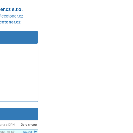
r.cz s.r.o.
@ecotoner.cz
otoner.cz
ena s DPH
Do e-shopu
568,70 Kč
Koupit