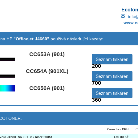
Ecotone
info
www.ec
árna HP
"Officejet J4660"
používá následující kazety:
CC653A (901)
Seznam tiskáren
200
CC654A (901XL)
emová:
Seznam tiskáren
700
CC656A (901)
Seznam tiskáren
360
 ECOTONER:
Cena bez DPH
C
pro J4580, No.901, ink black 200St.
470,00 Kč