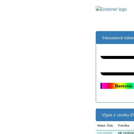
Inkoustová tisk
Černá:
Černá vekoobj
Barevná:
Výpis z ceníku
Sklad. číslo
Položka
031-03200
HP CC653A 