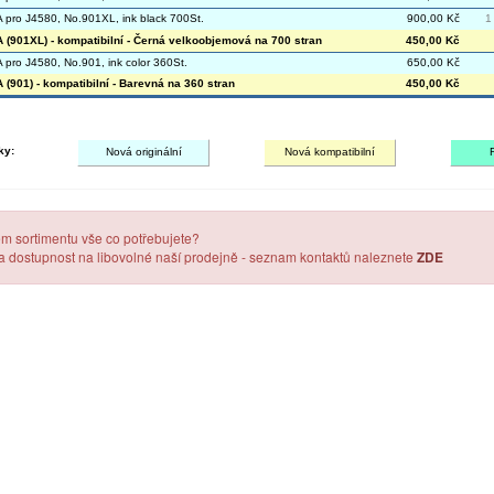
pro J4580, No.901XL, ink black 700St.
900,00 Kč
1
(901XL) - kompatibilní - Černá velkoobjemová na 700 stran
450,00 Kč
pro J4580, No.901, ink color 360St.
650,00 Kč
(901) - kompatibilní - Barevná na 360 stran
450,00 Kč
ky:
Nová originální
Nová kompatibilní
em sortimentu vše co potřebujete?
 a dostupnost na libovolné naší prodejně - seznam kontaktů naleznete
ZDE