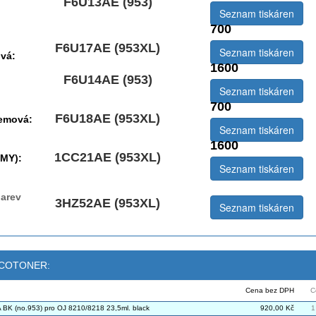
F6U13AE (953)
Seznam tiskáren
700
F6U17AE (953XL)
Seznam tiskáren
vá:
1600
F6U14AE (953)
Seznam tiskáren
700
F6U18AE (953XL)
jemová:
Seznam tiskáren
1600
1CC21AE (953XL)
CMY):
Seznam tiskáren
arev
3HZ52AE (953XL)
Seznam tiskáren
 ECOTONER:
Cena bez DPH
C
BK (no.953) pro OJ 8210/8218 23,5ml. black
920,00 Kč
1