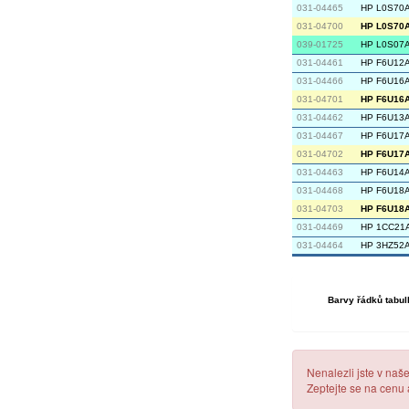
031-04465
HP L0S70A 
031-04700
HP L0S70AE
039-01725
HP L0S07A 
031-04461
HP F6U12A 
031-04466
HP F6U16A 
031-04701
HP F6U16AE
031-04462
HP F6U13A 
031-04467
HP F6U17A 
031-04702
HP F6U17AE
031-04463
HP F6U14A 
031-04468
HP F6U18A 
031-04703
HP F6U18AE
031-04469
HP 1CC21A
031-04464
HP 3HZ52A
Barvy řádků tabul
Nenalezli jste v naš
Zeptejte se na cenu