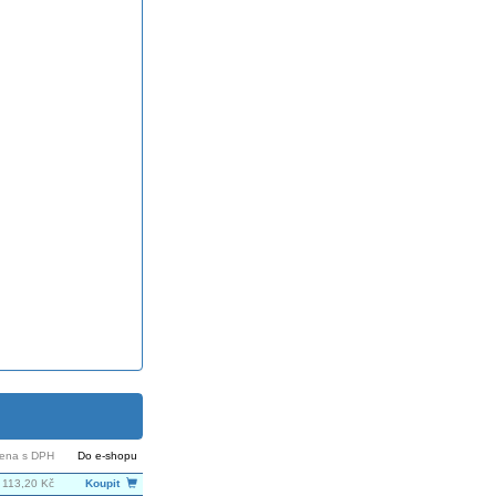
ena s DPH
Do e-shopu
 113,20 Kč
Koupit