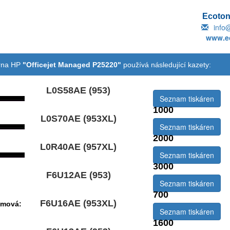
Ecotone
info
www.ec
árna HP
"Officejet Managed P25220"
používá následující kazety:
L0S58AE (953)
Seznam tiskáren
1000
L0S70AE (953XL)
emová:
Seznam tiskáren
2000
L0R40AE (957XL)
emová:
Seznam tiskáren
3000
F6U12AE (953)
Seznam tiskáren
700
F6U16AE (953XL)
emová:
Seznam tiskáren
1600