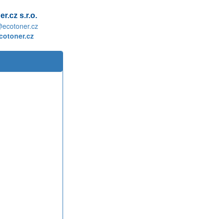
r.cz s.r.o.
@ecotoner.cz
otoner.cz