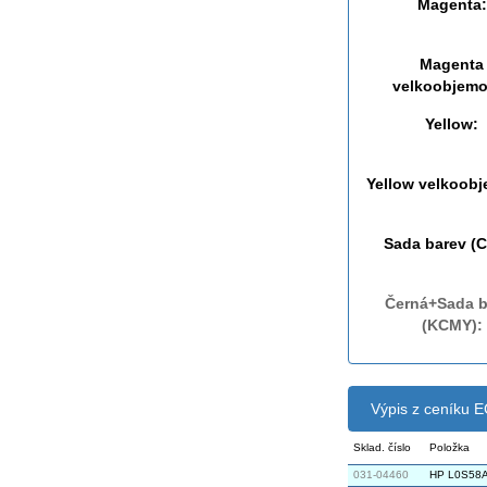
Magenta:
Magenta
velkoobjemo
Yellow:
Yellow velkoob
Sada barev (
Černá+Sada b
(KCMY):
Výpis z ceníku
Sklad. číslo
Položka
031-04460
HP L0S58A 