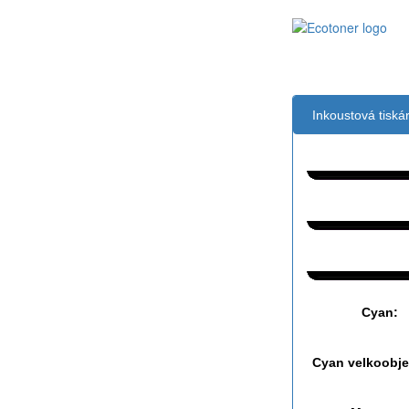
Inkoustová tisk
Černá:
Černá vekoobj
Černá extraobj
Cyan:
Cyan velkoobj