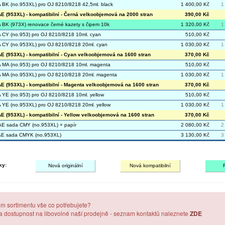
BK (no.953XL) pro OJ 8210/8218 42,5ml. black
1 400,00 Kč
1
 (953XL) - kompatibilní - Černá velkoobjemová na 2000 stran
390,00 Kč
BK (973X) renovace černé kazety s čipem 10k
1 320,00 Kč
1
CY (no.953) pro OJ 8210/8218 10ml. cyan
510,00 Kč
CY (no.953XL) pro OJ 8210/8218 20ml. cyan
1 030,00 Kč
1
 (953XL) - kompatibilní - Cyan velkoobjemová na 1600 stran
370,00 Kč
MA (no.953) pro OJ 8210/8218 10ml. magenta
510,00 Kč
MA (no.953XL) pro OJ 8210/8218 20ml. magenta
1 030,00 Kč
1
 (953XL) - kompatibilní - Magenta velkoobjemová na 1600 stran
370,00 Kč
YE (no.953) pro OJ 8210/8218 10ml. yellow
510,00 Kč
YE (no.953XL) pro OJ 8210/8218 20ml. yellow
1 030,00 Kč
1
 (953XL) - kompatibilní - Yellow velkoobjemová na 1600 stran
370,00 Kč
E sada CMY (no.953XL) + papír
2 080,00 Kč
2
E sada CMYK (no.953XL)
3 130,00 Kč
3
ky:
Nová originální
Nová kompatibilní
em sortimentu vše co potřebujete?
 a dostupnost na libovolné naší prodejně - seznam kontaktů naleznete
ZDE