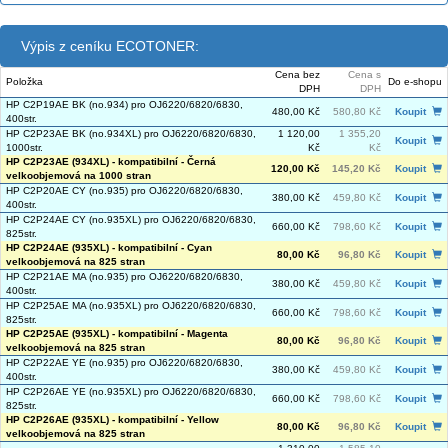
Výpis z ceníku ECOTONER:
Cena bez
Cena s
Položka
Do e-shopu
DPH
DPH
HP C2P19AE BK (no.934) pro OJ6220/6820/6830,
480,00 Kč
580,80 Kč
Koupit
400str.
HP C2P23AE BK (no.934XL) pro OJ6220/6820/6830,
1 120,00
1 355,20
Koupit
1000str.
Kč
Kč
HP C2P23AE (934XL) - kompatibilní - Černá
120,00 Kč
145,20 Kč
Koupit
velkoobjemová na 1000 stran
HP C2P20AE CY (no.935) pro OJ6220/6820/6830,
380,00 Kč
459,80 Kč
Koupit
400str.
HP C2P24AE CY (no.935XL) pro OJ6220/6820/6830,
660,00 Kč
798,60 Kč
Koupit
825str.
HP C2P24AE (935XL) - kompatibilní - Cyan
80,00 Kč
96,80 Kč
Koupit
velkoobjemová na 825 stran
HP C2P21AE MA (no.935) pro OJ6220/6820/6830,
380,00 Kč
459,80 Kč
Koupit
400str.
HP C2P25AE MA (no.935XL) pro OJ6220/6820/6830,
660,00 Kč
798,60 Kč
Koupit
825str.
HP C2P25AE (935XL) - kompatibilní - Magenta
80,00 Kč
96,80 Kč
Koupit
velkoobjemová na 825 stran
HP C2P22AE YE (no.935) pro OJ6220/6820/6830,
380,00 Kč
459,80 Kč
Koupit
400str.
HP C2P26AE YE (no.935XL) pro OJ6220/6820/6830,
660,00 Kč
798,60 Kč
Koupit
825str.
HP C2P26AE (935XL) - kompatibilní - Yellow
80,00 Kč
96,80 Kč
Koupit
velkoobjemová na 825 stran