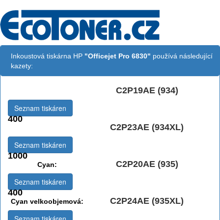
Inkoustová tiskárna HP
"Officejet Pro 6830"
používá následující
kazety:
C2P19AE (934)
Černá:
Seznam tiskáren
400
C2P23AE (934XL)
Černá vekoobjemová:
Seznam tiskáren
1000
C2P20AE (935)
Cyan:
Seznam tiskáren
400
C2P24AE (935XL)
Cyan velkoobjemová:
Seznam tiskáren