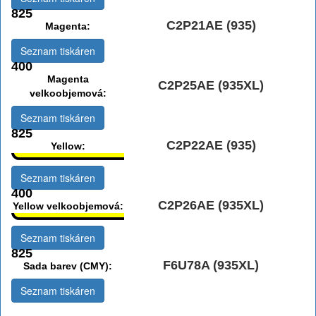
825
C2P21AE (935)
Magenta:
Seznam tiskáren
400
Magenta
C2P25AE (935XL)
velkoobjemová:
Seznam tiskáren
825
C2P22AE (935)
Yellow:
Seznam tiskáren
400
C2P26AE (935XL)
Yellow velkoobjemová:
Seznam tiskáren
825
F6U78A (935XL)
Sada barev (CMY):
Seznam tiskáren