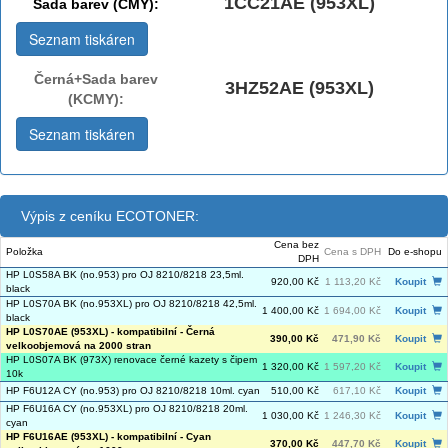
1CC21AE (953XL)
Sada barev (CMY):
Seznam tiskáren
Černá+Sada barev
3HZ52AE (953XL)
(KCMY):
Seznam tiskáren
Výpis z ceníku ECOTONER:
Cena bez
Položka
Cena s DPH
Do e-shopu
DPH
HP L0S58A BK (no.953) pro OJ 8210/8218 23,5ml.
920,00 Kč
1 113,20 Kč
Koupit
black
HP L0S70A BK (no.953XL) pro OJ 8210/8218 42,5ml.
1 400,00 Kč
1 694,00 Kč
Koupit
black
HP L0S70AE (953XL) - kompatibilní - Černá
390,00 Kč
471,90 Kč
Koupit
velkoobjemová na 2000 stran
HP L0S07A BK (973X) renovace černé kazety s čipem
1 320,00 Kč
1 597,20 Kč
Koupit
10k
HP F6U12A CY (no.953) pro OJ 8210/8218 10ml. cyan
510,00 Kč
617,10 Kč
Koupit
HP F6U16A CY (no.953XL) pro OJ 8210/8218 20ml.
1 030,00 Kč
1 246,30 Kč
Koupit
cyan
HP F6U16AE (953XL) - kompatibilní - Cyan
370,00 Kč
447,70 Kč
Koupit