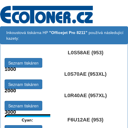
Inkoustová tiskárna HP
"Officejet Pro 8211"
používá následující
kazety:
L0S58AE (953)
Černá:
Seznam tiskáren
1000
L0S70AE (953XL)
Černá vekoobjemová:
Seznam tiskáren
2000
L0R40AE (957XL)
Černá extraobjemová:
Seznam tiskáren
3000
F6U12AE (953)
Cyan: