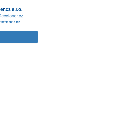
r.cz s.r.o.
@ecotoner.cz
otoner.cz