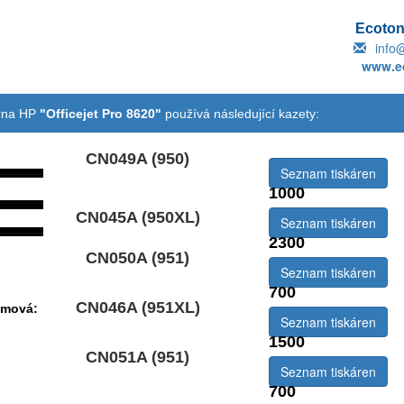
Ecotone
info
www.ec
árna HP
"Officejet Pro 8620"
používá následující kazety:
CN049A (950)
Seznam tiskáren
1000
CN045A (950XL)
emová:
Seznam tiskáren
2300
CN050A (951)
Seznam tiskáren
700
CN046A (951XL)
emová:
Seznam tiskáren
1500
CN051A (951)
Seznam tiskáren
700