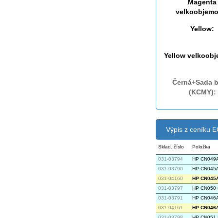
Magenta
velkoobjemo
Yellow:
Yellow velkoob
Černá+Sada b
(KCMY):
Výpis z ceníku
Sklad. číslo
Položka
031-03794
HP CN049A 
031-03790
HP CN045A 
031-04160
HP CN045A 
031-03797
HP CN050 C
031-03791
HP CN046A 
031-04161
HP CN046A 
031-03798
HP CN051 M