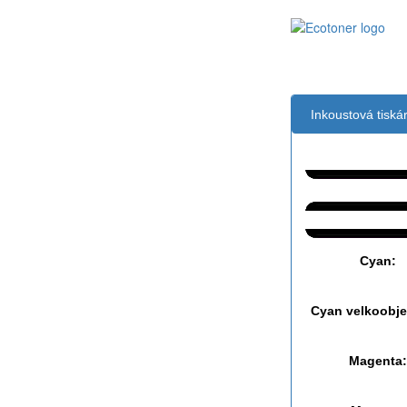
Inkoustová tisk
Černá:
Černá vekoobj
Cyan:
Cyan velkoobj
Magenta: