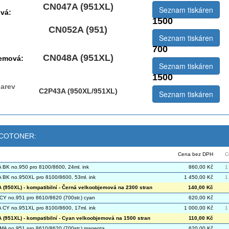
CN047A (951XL)
Seznam tiskáren
vá:
1500
CN052A (951)
Seznam tiskáren
700
CN048A (951XL)
jemová:
Seznam tiskáren
1500
arev
C2P43A (950XL/951XL)
Seznam tiskáren
 ECOTONER:
Cena bez DPH
C
BK no.950 pro 8100/8600, 24ml. ink
860,00 Kč
1
BK no.950XL pro 8100/8600, 53ml. ink
1 450,00 Kč
1
(950XL) - kompatibilní - Černá velkoobjemová na 2300 stran
140,00 Kč
Y no.951 pro 8610/8620 (700str.) cyan
620,00 Kč
CY no.951XL pro 8100/8600, 17ml. ink
1 000,00 Kč
1
(951XL) - kompatibilní - Cyan velkoobjemová na 1500 stran
110,00 Kč
A no.951 pro 8610/8620 (700str.) magenta
620,00 Kč