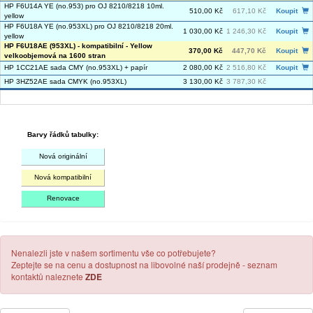
HP F6U14A YE (no.953) pro OJ 8210/8218 10ml.
510,00 Kč
617,10 Kč
Koupit
yellow
HP F6U18A YE (no.953XL) pro OJ 8210/8218 20ml.
1 030,00 Kč
1 246,30 Kč
Koupit
yellow
HP F6U18AE (953XL) - kompatibilní - Yellow
370,00 Kč
447,70 Kč
Koupit
velkoobjemová na 1600 stran
HP 1CC21AE sada CMY (no.953XL) + papír
2 080,00 Kč
2 516,80 Kč
Koupit
HP 3HZ52AE sada CMYK (no.953XL)
3 130,00 Kč
3 787,30 Kč
Barvy řádků tabulky:
Nová originální
Nová kompatibilní
Renovace
Nenalezli jste v našem sortimentu vše co potřebujete?
Zeptejte se na cenu a dostupnost na libovolné naší prodejně - seznam
kontaktů naleznete
ZDE