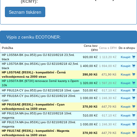
(KCMY):
Seznam tiskáren
Výpis z ceníku ECOTONER:
Cena bez
Položka
Cena s DPH
Do e-shopu
DPH
HP L0S58A BK (no.953) pro OJ 8210/8218 23,5ml.
920,00 Kč
1 113,20 Kč
Koupit
black
HP L0S70A BK (no.953XL) pro OJ 8210/8218 42,5ml.
1 400,00 Kč
1 694,00 Kč
Koupit
black
HP L0S70AE (953XL) - kompatibilní - Černá
390,00 Kč
471,90 Kč
Koupit
velkoobjemová na 2000 stran
HP L0S07A BK (973X) renovace černé kazety s čipem
1 320,00 Kč
1 597,20 Kč
Koupit
10k
HP F6U12A CY (no.953) pro OJ 8210/8218 10ml. cyan
510,00 Kč
617,10 Kč
Koupit
HP F6U16A CY (no.953XL) pro OJ 8210/8218 20ml.
1 030,00 Kč
1 246,30 Kč
Koupit
cyan
HP F6U16AE (953XL) - kompatibilní - Cyan
370,00 Kč
447,70 Kč
Koupit
velkoobjemová na 1600 stran
HP F6U13A MA (no.953) pro OJ 8210/8218 10ml.
510,00 Kč
617,10 Kč
Koupit
magenta
HP F6U17A MA (no.953XL) pro OJ 8210/8218 20ml.
1 030,00 Kč
1 246,30 Kč
Koupit
magenta
HP F6U17AE (953XL) - kompatibilní - Magenta
370,00 Kč
447,70 Kč
Koupit
velkoobjemová na 1600 stran