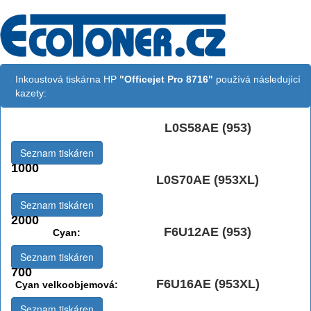
Inkoustová tiskárna HP
"Officejet Pro 8716"
používá následující
kazety:
L0S58AE (953)
Černá:
Seznam tiskáren
1000
L0S70AE (953XL)
Černá vekoobjemová:
Seznam tiskáren
2000
F6U12AE (953)
Cyan:
Seznam tiskáren
700
F6U16AE (953XL)
Cyan velkoobjemová:
Seznam tiskáren