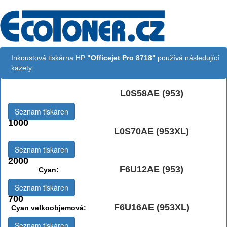
Inkoustová tiskárna HP
"Officejet Pro 8718"
používá následující
kazety:
L0S58AE (953)
Černá:
Seznam tiskáren
1000
L0S70AE (953XL)
Černá vekoobjemová:
Seznam tiskáren
2000
F6U12AE (953)
Cyan:
Seznam tiskáren
700
F6U16AE (953XL)
Cyan velkoobjemová:
Seznam tiskáren