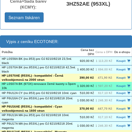
Černá+Sada barev
3HZ52AE (953XL)
(KCMY):
Seznam tiskáren
Výpis z ceníku ECOTONER:
Cena bez
Položka
Cena s DPH
Do e-shopu
DPH
HP L0S58A BK (no.953) pro OJ 8210/8218 23,5ml.
920,00 Kč
1 113,20 Kč
Koupit
black
HP L0S70A BK (no.953XL) pro OJ 8210/8218 42,5ml.
1 400,00 Kč
1 694,00 Kč
Koupit
black
HP L0S70AE (953XL) - kompatibilní - Černá
390,00 Kč
471,90 Kč
Koupit
velkoobjemová na 2000 stran
HP L0S07A BK (973X) renovace černé kazety s čipem
1 320,00 Kč
1 597,20 Kč
Koupit
10k
HP F6U12A CY (no.953) pro OJ 8210/8218 10ml. cyan
510,00 Kč
617,10 Kč
Koupit
HP F6U16A CY (no.953XL) pro OJ 8210/8218 20ml.
1 030,00 Kč
1 246,30 Kč
Koupit
cyan
HP F6U16AE (953XL) - kompatibilní - Cyan
370,00 Kč
447,70 Kč
Koupit
velkoobjemová na 1600 stran
HP F6U13A MA (no.953) pro OJ 8210/8218 10ml.
510,00 Kč
617,10 Kč
Koupit
magenta
HP F6U17A MA (no.953XL) pro OJ 8210/8218 20ml.
1 030,00 Kč
1 246,30 Kč
Koupit
magenta
HP F6U17AE (953XL) - kompatibilní - Magenta