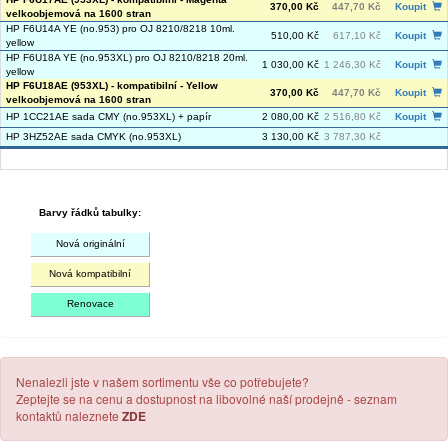
370,00 Kč
447,70 Kč
Koupit
velkoobjemová na 1600 stran
HP F6U14A YE (no.953) pro OJ 8210/8218 10ml.
510,00 Kč
617,10 Kč
Koupit
yellow
HP F6U18A YE (no.953XL) pro OJ 8210/8218 20ml.
1 030,00 Kč
1 246,30 Kč
Koupit
yellow
HP F6U18AE (953XL) - kompatibilní - Yellow
370,00 Kč
447,70 Kč
Koupit
velkoobjemová na 1600 stran
HP 1CC21AE sada CMY (no.953XL) + papír
2 080,00 Kč
2 516,80 Kč
Koupit
HP 3HZ52AE sada CMYK (no.953XL)
3 130,00 Kč
3 787,30 Kč
Barvy řádků tabulky:
Nová originální
Nová kompatibilní
Renovace
Nenalezli jste v našem sortimentu vše co potřebujete?
Zeptejte se na cenu a dostupnost na libovolné naší prodejně - seznam
kontaktů naleznete
ZDE