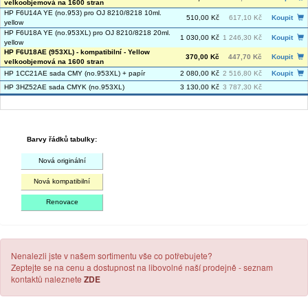
velkoobjemová na 1600 stran
HP F6U14A YE (no.953) pro OJ 8210/8218 10ml.
510,00 Kč
617,10 Kč
Koupit
yellow
HP F6U18A YE (no.953XL) pro OJ 8210/8218 20ml.
1 030,00 Kč
1 246,30 Kč
Koupit
yellow
HP F6U18AE (953XL) - kompatibilní - Yellow
370,00 Kč
447,70 Kč
Koupit
velkoobjemová na 1600 stran
HP 1CC21AE sada CMY (no.953XL) + papír
2 080,00 Kč
2 516,80 Kč
Koupit
HP 3HZ52AE sada CMYK (no.953XL)
3 130,00 Kč
3 787,30 Kč
Barvy řádků tabulky:
Nová originální
Nová kompatibilní
Renovace
Nenalezli jste v našem sortimentu vše co potřebujete?
Zeptejte se na cenu a dostupnost na libovolné naší prodejně - seznam
kontaktů naleznete
ZDE