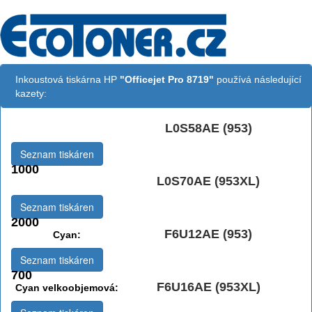
Inkoustová tiskárna HP
"Officejet Pro 8719"
používá následující
kazety:
L0S58AE (953)
Černá:
Seznam tiskáren
1000
L0S70AE (953XL)
Černá vekoobjemová:
Seznam tiskáren
2000
F6U12AE (953)
Cyan:
Seznam tiskáren
700
F6U16AE (953XL)
Cyan velkoobjemová: