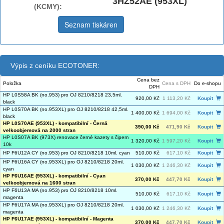
3HZ52AE (953XL)
(KCMY):
Seznam tiskáren
Výpis z ceníku ECOTONER:
Cena bez
Položka
Cena s DPH
Do e-shopu
DPH
HP L0S58A BK (no.953) pro OJ 8210/8218 23,5ml.
920,00 Kč
1 113,20 Kč
Koupit
black
HP L0S70A BK (no.953XL) pro OJ 8210/8218 42,5ml.
1 400,00 Kč
1 694,00 Kč
Koupit
black
HP L0S70AE (953XL) - kompatibilní - Černá
390,00 Kč
471,90 Kč
Koupit
velkoobjemová na 2000 stran
HP L0S07A BK (973X) renovace černé kazety s čipem
1 320,00 Kč
1 597,20 Kč
Koupit
10k
HP F6U12A CY (no.953) pro OJ 8210/8218 10ml. cyan
510,00 Kč
617,10 Kč
Koupit
HP F6U16A CY (no.953XL) pro OJ 8210/8218 20ml.
1 030,00 Kč
1 246,30 Kč
Koupit
cyan
HP F6U16AE (953XL) - kompatibilní - Cyan
370,00 Kč
447,70 Kč
Koupit
velkoobjemová na 1600 stran
HP F6U13A MA (no.953) pro OJ 8210/8218 10ml.
510,00 Kč
617,10 Kč
Koupit
magenta
HP F6U17A MA (no.953XL) pro OJ 8210/8218 20ml.
1 030,00 Kč
1 246,30 Kč
Koupit
magenta
HP F6U17AE (953XL) - kompatibilní - Magenta
370,00 Kč
447,70 Kč
Koupit