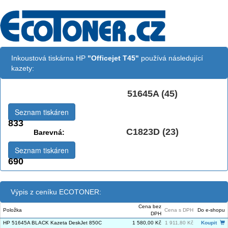
Inkoustová tiskárna HP
"Officejet T45"
používá následující
kazety:
51645A (45)
Černá:
Seznam tiskáren
833
C1823D (23)
Barevná:
Seznam tiskáren
690
Výpis z ceníku ECOTONER:
Cena bez
Položka
Cena s DPH
Do e-shopu
DPH
HP 51645A BLACK Kazeta DeskJet 850C
1 580,00 Kč
1 911,80 Kč
Koupit