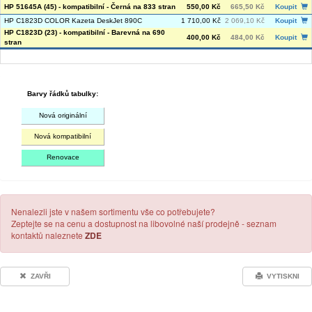
HP 51645A (45) - kompatibilní - Černá na 833 stran
550,00 Kč
665,50 Kč
Koupit
HP C1823D COLOR Kazeta DeskJet 890C
1 710,00 Kč
2 069,10 Kč
Koupit
HP C1823D (23) - kompatibilní - Barevná na 690
400,00 Kč
484,00 Kč
Koupit
stran
Barvy řádků tabulky:
Nová originální
Nová kompatibilní
Renovace
Nenalezli jste v našem sortimentu vše co potřebujete?
Zeptejte se na cenu a dostupnost na libovolné naší prodejně - seznam
kontaktů naleznete
ZDE
ZAVŘI
VYTISKNI