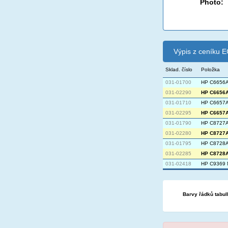
Photo:
Výpis z ceníku
Sklad. číslo
Položka
031-01700
HP C6656A
031-02290
HP C6656A 
031-01710
HP C6657A 
031-02295
HP C6657A 
031-01790
HP C8727A 
031-02280
HP C8727A 
031-01795
HP C8728A 
031-02285
HP C8728A 
031-02418
HP C9369 
Barvy řádků tabul