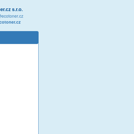
r.cz s.r.o.
@ecotoner.cz
otoner.cz