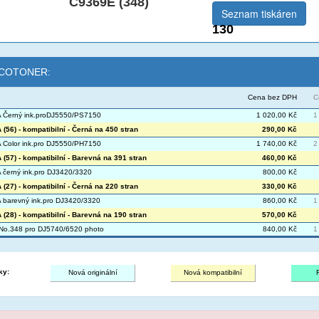
C9369E (348)
Seznam tiskáren
130
 ECOTONER:
Cena bez DPH
C
 Černý ink.proDJ5550/PS7150
1 020,00 Kč
1
(56) - kompatibilní - Černá na 450 stran
290,00 Kč
Color ink.pro DJ5550/PH7150
1 740,00 Kč
2
(57) - kompatibilní - Barevná na 391 stran
460,00 Kč
černý ink.pro DJ3420/3320
800,00 Kč
(27) - kompatibilní - Černá na 220 stran
330,00 Kč
barevný ink.pro DJ3420/3320
860,00 Kč
1
(28) - kompatibilní - Barevná na 190 stran
570,00 Kč
No.348 pro DJ5740/6520 photo
840,00 Kč
1
ky:
Nová originální
Nová kompatibilní