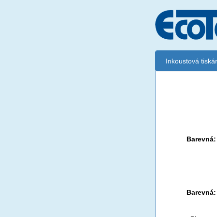
Inkoustová tisk
Černá:
Černá Doub
Multipack
Barevná:
Černá:
Barevná: