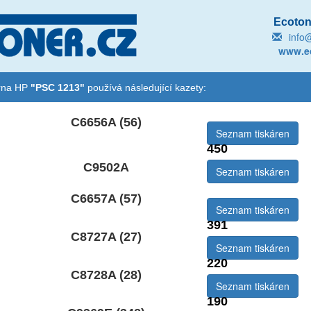
Ecotone
info
www.ec
árna HP
"PSC 1213"
používá následující kazety:
C6656A (56)
Seznam tiskáren
450
le
C9502A
Seznam tiskáren
:
C6657A (57)
Seznam tiskáren
391
C8727A (27)
Seznam tiskáren
220
C8728A (28)
Seznam tiskáren
190