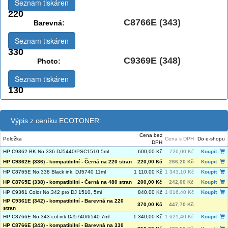
Seznam tiskáren
220
C8766E (343)
Barevná:
Seznam tiskáren
330
C9369E (348)
Photo:
Seznam tiskáren
130
Výpis z ceníku ECOTONER:
Cena bez
Položka
Cena s DPH
Do e-shopu
DPH
HP C9362 BK,No.336 DJ5440/PSC1510 5ml
600,00 Kč
726,00 Kč
Koupit
HP C9362E (336) - kompatibilní - Černá na 220 stran
220,00 Kč
266,20 Kč
Koupit
HP C8765E No.338 Black ink. DJ5740 11ml
1 110,00 Kč
1 343,10 Kč
Koupit
HP C8765E (338) - kompatibilní - Černá na 480 stran
200,00 Kč
242,00 Kč
Koupit
HP C9361 Color No.342 pro DJ 1510, 5ml
840,00 Kč
1 016,40 Kč
Koupit
HP C9361E (342) - kompatibilní - Barevná na 220
370,00 Kč
447,70 Kč
stran
HP C8766E No.343 col.ink DJ5740/6540 7ml
1 340,00 Kč
1 621,40 Kč
Koupit
HP C8766E (343) - kompatibilní - Barevná na 330