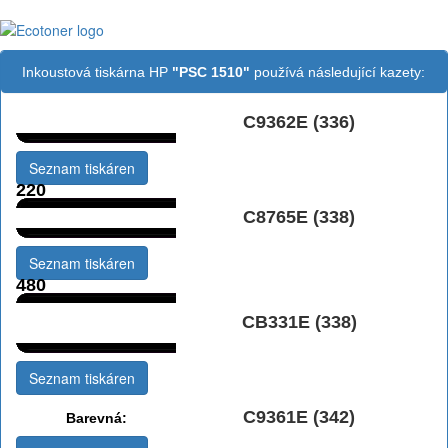
Inkoustová tiskárna HP
"PSC 1510"
používá následující kazety:
C9362E (336)
Černá:
Seznam tiskáren
220
C8765E (338)
Černá:
Seznam tiskáren
480
Černá Double
CB331E (338)
Multipack:
Seznam tiskáren
C9361E (342)
Barevná: