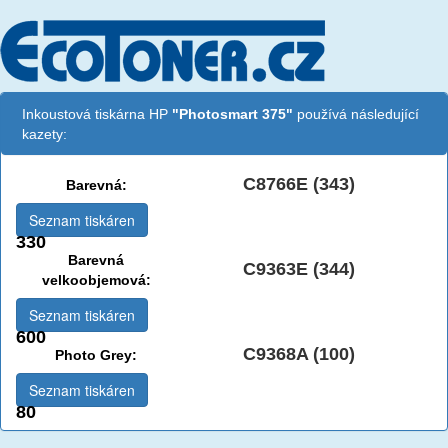
Inkoustová tiskárna HP
"Photosmart 375"
používá následující
kazety:
C8766E (343)
Barevná:
Seznam tiskáren
330
Barevná
C9363E (344)
velkoobjemová:
Seznam tiskáren
600
C9368A (100)
Photo Grey:
Seznam tiskáren
80