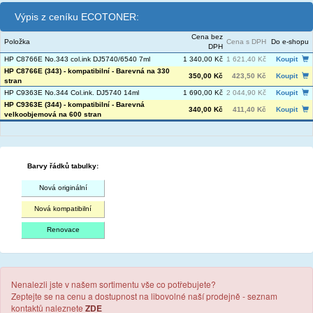
Výpis z ceníku ECOTONER:
Cena bez
Položka
Cena s DPH
Do e-shopu
DPH
HP C8766E No.343 col.ink DJ5740/6540 7ml
1 340,00 Kč
1 621,40 Kč
Koupit
HP C8766E (343) - kompatibilní - Barevná na 330
350,00 Kč
423,50 Kč
Koupit
stran
HP C9363E No.344 Col.ink. DJ5740 14ml
1 690,00 Kč
2 044,90 Kč
Koupit
HP C9363E (344) - kompatibilní - Barevná
340,00 Kč
411,40 Kč
Koupit
velkoobjemová na 600 stran
Barvy řádků tabulky:
Nová originální
Nová kompatibilní
Renovace
Nenalezli jste v našem sortimentu vše co potřebujete?
Zeptejte se na cenu a dostupnost na libovolné naší prodejně - seznam
kontaktů naleznete
ZDE