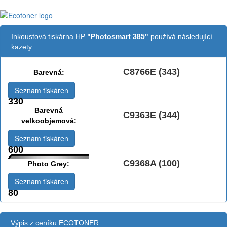
Inkoustová tiskárna HP
"Photosmart 385"
používá následující
kazety:
C8766E (343)
Barevná:
Seznam tiskáren
330
Barevná
C9363E (344)
velkoobjemová:
Seznam tiskáren
600
C9368A (100)
Photo Grey:
Seznam tiskáren
80
Výpis z ceníku ECOTONER: