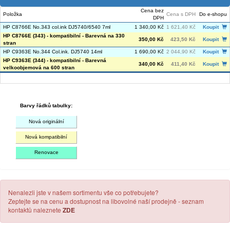
Cena bez
Položka
Cena s DPH
Do e-shopu
DPH
HP C8766E No.343 col.ink DJ5740/6540 7ml
1 340,00 Kč
1 621,40 Kč
Koupit
HP C8766E (343) - kompatibilní - Barevná na 330
350,00 Kč
423,50 Kč
Koupit
stran
HP C9363E No.344 Col.ink. DJ5740 14ml
1 690,00 Kč
2 044,90 Kč
Koupit
HP C9363E (344) - kompatibilní - Barevná
340,00 Kč
411,40 Kč
Koupit
velkoobjemová na 600 stran
Barvy řádků tabulky:
Nová originální
Nová kompatibilní
Renovace
Nenalezli jste v našem sortimentu vše co potřebujete?
Zeptejte se na cenu a dostupnost na libovolné naší prodejně - seznam
kontaktů naleznete
ZDE